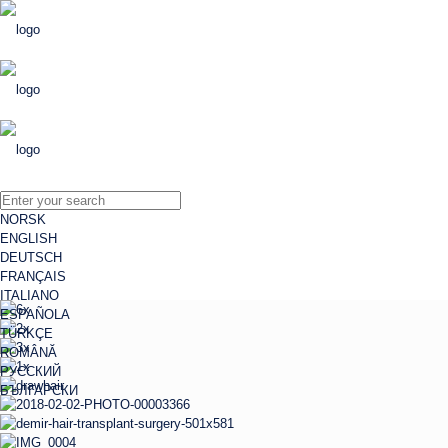
NORSK
ENGLISH
DEUTSCH
FRANÇAIS
ITALIANO
ESPAÑOLA
TÜRKÇE
ROMÂNĂ
РУССКИЙ
БЪЛГАРСКИ