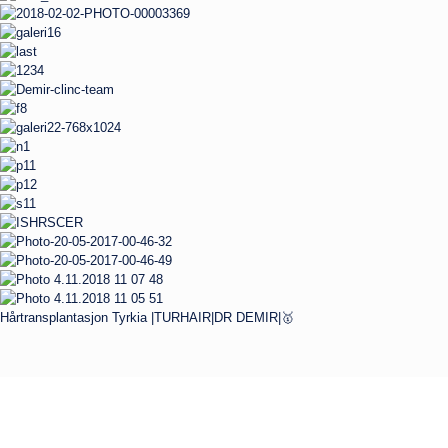
Hårtransplantasjon Tyrkia |TURHAIR|DR DEMIR|🥇