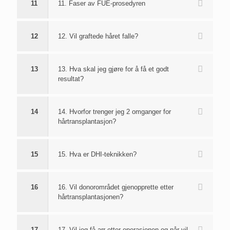
11
11. Faser av FUE-prosedyren
12
12. Vil graftede håret falle?
13
13. Hva skal jeg gjøre for å få et godt
resultat?
14
14. Hvorfor trenger jeg 2 omganger for
hårtransplantasjon?
15
15. Hva er DHI-teknikken?
16
16. Vil donorområdet gjenopprette etter
hårtransplantasjonen?
17
17. Vil jeg få arr etter operasjonen og når vil