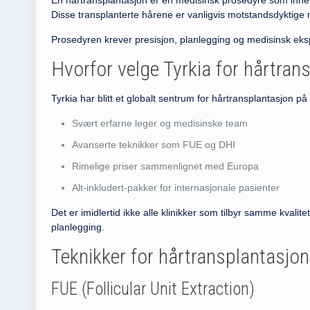
En hårtransplantasjon er en medisinsk prosedyre som inneb
Disse transplanterte hårene er vanligvis motstandsdyktige m
Prosedyren krever presisjon, planlegging og medisinsk eksp
Hvorfor velge Tyrkia for hårtran
Tyrkia har blitt et globalt sentrum for hårtransplantasjon på 
Svært erfarne leger og medisinske team
Avanserte teknikker som FUE og DHI
Rimelige priser sammenlignet med Europa
Alt-inkludert-pakker for internasjonale pasienter
Det er imidlertid ikke alle klinikker som tilbyr samme kvali
planlegging.
Teknikker for hårtransplantasjon
FUE (Follicular Unit Extraction)