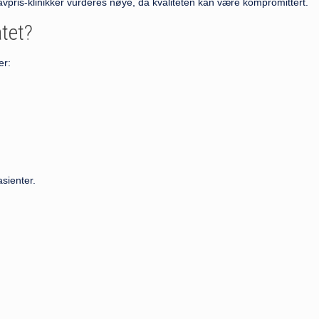
lavpris-klinikker vurderes nøye, da kvaliteten kan være kompromittert.
atet?
er:
sienter.