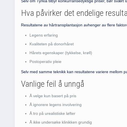
Selv om Tyrkia tilbyr konkurransedyktige priser, bør svært 
Hva påvirker det endelige result
Resultatene av hårtransplantasjon avhenger av flere faktor
Legens erfaring
Kvaliteten på donorhåret
Hårets egenskaper (tykkelse, krøll)
Postoperativ pleie
Selv med samme teknikk kan resultatene variere mellom pa
Vanlige feil å unngå
Å velge kun basert på pris
Å ignorere legens involvering
Å tro på urealistiske løfter
Å ikke undersøke klinikken grundig