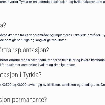
erer, hvorfor Tyrkia er en ledende destinasjon, og hvilke faktorer som 
ia?
hårsekker tas fra et donorområde og implanteres i skallede områder. Ty
e som gir naturlige og langvarige resultater.
årtransplantasjon?
binerer erfarne medisinske team, moderne teknikker og lavere kostnade
l for pasienter som søker kvalitet og rimelige priser.
tasjon i Tyrkia?
lom €2500 og €6000, avhengig av klinikken, teknikken og antall grafts. 
asjon permanente?