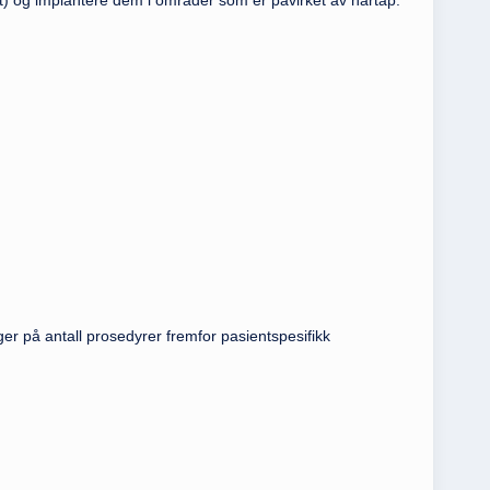
t) og implantere dem i områder som er påvirket av hårtap.
ger på antall prosedyrer fremfor pasientspesifikk