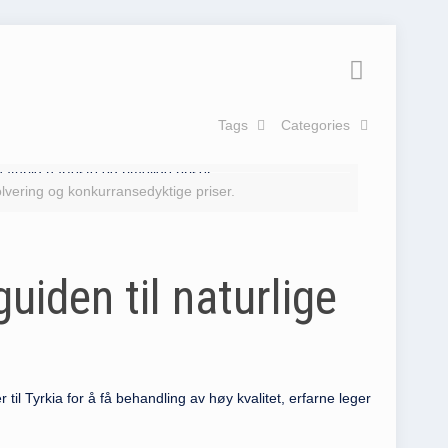
Tags
Categories
olvering og konkurransedyktige priser.
uiden til naturlige
til Tyrkia for å få behandling av høy kvalitet, erfarne leger