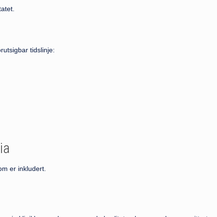
tatet.
utsigbar tidslinje:
ia
om er inkludert.