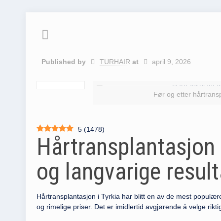
Published by
TURHAIR
at
april 9, 2026
Før og etter hårtransp
5
(
1478
)
Hårtransplantasjon i
og langvarige result
Hårtransplantasjon i Tyrkia har blitt en av de mest populære
og rimelige priser. Det er imidlertid avgjørende å velge rikti