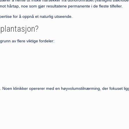
ærer å hente ut friske hårsekker fra donorområdet (vanligvis bakhode
ot hårtap, noe som gjør resultatene permanente i de fleste tilfeller.
ertise for å oppnå et naturlig utseende.
splantasjon?
grunn av flere viktige fordeler:
tet. Noen klinikker opererer med en høyvolumstilnærming, der fokuset lig