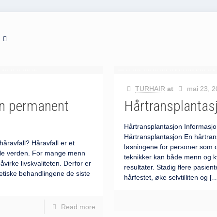
s
TURHAIR
at
mai 23, 
en permanent
Hårtransplantas
Hårtransplantasjon Informasjo
Hårtransplantasjon En hårtran
åravfall? Håravfall er et
løsningene for personer som 
ele verden. For mange menn
teknikker kan både menn og kv
påvirke livskvaliteten. Derfor er
resultater. Stadig flere pasien
etiske behandlingene de siste
hårfestet, øke selvtilliten og
[…
Read more