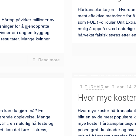
Hårtransplantasjon – Hvordan 
mest effektive metodene for 
 Hårtap påvirker millioner av
som FUE (Follicular Unit Extra
sninger for å gjenopprette
mulig å oppnå svært naturlige
vinner er i dag en trygg og
hårvekst faktisk styres etter 
 resultater. Mange kvinner
]
Read more
TURHAIR
at
april 14,
Hvor mye koster
hva kan du gjøre nå? En
Hvor mye koster hårtransplan
trerende opplevelse. Mange
blitt en av de mest populære 
illit, en naturlig hårfeste og
mye koster hårtransplantasjon
t, kan det føre til stress,
priser, graft-kostnader og hva