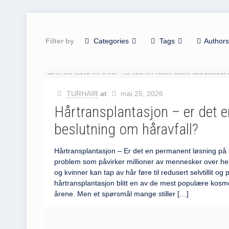
Filter by
Categories
Tags
Author
TURHAIR
at
mai 25, 2026
Hårtransplantasjon – er det 
beslutning om håravfall?
Hårtransplantasjon – Er det en permanent løsning på h
problem som påvirker millioner av mennesker over h
og kvinner kan tap av hår føre til redusert selvtillit og 
hårtransplantasjon blitt en av de mest populære kosm
årene. Men et spørsmål mange stiller
[…]