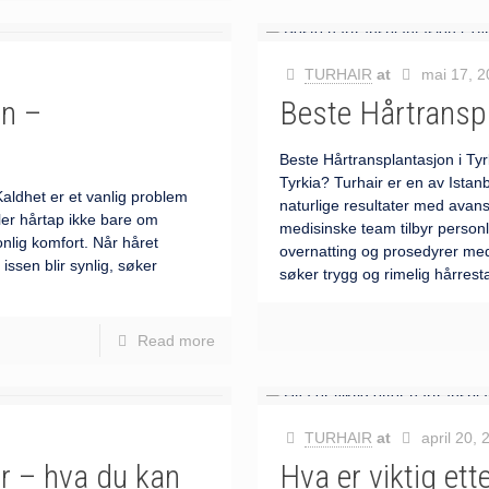
TURHAIR
at
mai 17, 
en –
Beste Hårtranspl
Beste Hårtransplantasjon i Tyr
Tyrkia? Turhair er en av Istanb
Kaldhet er et vanlig problem
naturlige resultater med avan
r hårtap ikke bare om
medisinske team tilbyr personl
onlig komfort. Når håret
overnatting og prosedyrer med 
 issen blir synlig, søker
søker trygg og rimelig hårresta
Read more
TURHAIR
at
april 20,
er – hva du kan
Hva er viktig et