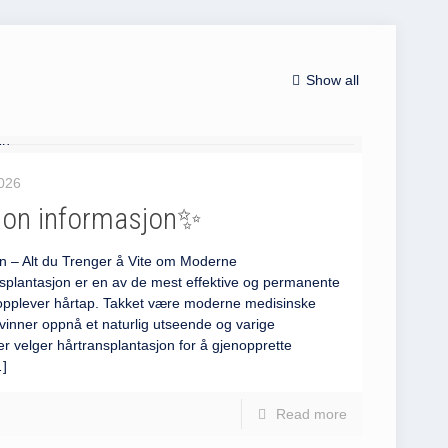
Show all
2026
jon informasjon✨
n – Alt du Trenger å Vite om Moderne
splantasjon er en av de mest effektive og permanente
opplever hårtap. Takket være moderne medisinske
inner oppnå et naturlig utseende og varige
ter velger hårtransplantasjon for å gjenopprette
]
Read more