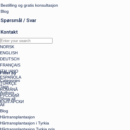
Bestilling og gratis konsultasjon
Blog
Spørsmål / Svar
Kontakt
NORSK
ENGLISH
DEUTSCH
FRANÇAIS
ITALIANO
Filter by
ESPAÑOLA
Categories
TÜRKÇE
Tags
ROMÂNĂ
Authors
РУССКИЙ
Show all
БЪЛГАРСКИ
All
Blog
Hårtransplantasjon
Hårtransplantasjon i Tyrkia
Hårtransplantasjon Tyrkia pris