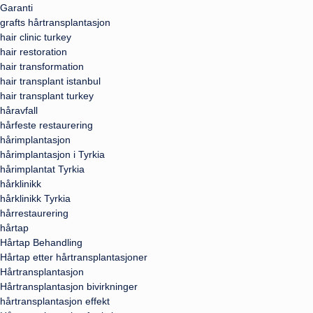
Garanti
grafts hårtransplantasjon
hair clinic turkey
hair restoration
hair transformation
hair transplant istanbul
hair transplant turkey
håravfall
hårfeste restaurering
hårimplantasjon
hårimplantasjon i Tyrkia
hårimplantat Tyrkia
hårklinikk
hårklinikk Tyrkia
hårrestaurering
hårtap
Hårtap Behandling
Hårtap etter hårtransplantasjoner
Hårtransplantasjon
Hårtransplantasjon bivirkninger
hårtransplantasjon effekt