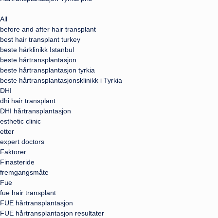
All
before and after hair transplant
best hair transplant turkey
beste hårklinikk Istanbul
beste hårtransplantasjon
beste hårtransplantasjon tyrkia
beste hårtransplantasjonsklinikk i Tyrkia
DHI
dhi hair transplant
DHI hårtransplantasjon
esthetic clinic
etter
expert doctors
Faktorer
Finasteride
fremgangsmåte
Fue
fue hair transplant
FUE hårtransplantasjon
FUE hårtransplantasjon resultater