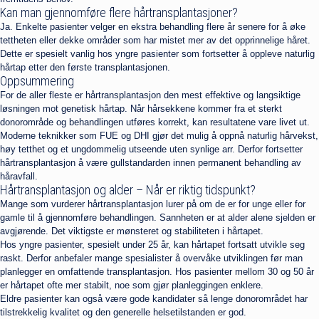
Kan man gjennomføre flere hårtransplantasjoner?
Ja. Enkelte pasienter velger en ekstra behandling flere år senere for å øke
tettheten eller dekke områder som har mistet mer av det opprinnelige håret.
Dette er spesielt vanlig hos yngre pasienter som fortsetter å oppleve naturlig
hårtap etter den første transplantasjonen.
Oppsummering
For de aller fleste er hårtransplantasjon den mest effektive og langsiktige
løsningen mot genetisk hårtap. Når hårsekkene kommer fra et sterkt
donorområde og behandlingen utføres korrekt, kan resultatene vare livet ut.
Moderne teknikker som FUE og DHI gjør det mulig å oppnå naturlig hårvekst,
høy tetthet og et ungdommelig utseende uten synlige arr. Derfor fortsetter
hårtransplantasjon å være gullstandarden innen permanent behandling av
håravfall.
Hårtransplantasjon og alder – Når er riktig tidspunkt?
Mange som vurderer hårtransplantasjon lurer på om de er for unge eller for
gamle til å gjennomføre behandlingen. Sannheten er at alder alene sjelden er
avgjørende. Det viktigste er mønsteret og stabiliteten i hårtapet.
Hos yngre pasienter, spesielt under 25 år, kan hårtapet fortsatt utvikle seg
raskt. Derfor anbefaler mange spesialister å overvåke utviklingen før man
planlegger en omfattende transplantasjon. Hos pasienter mellom 30 og 50 år
er hårtapet ofte mer stabilt, noe som gjør planleggingen enklere.
Eldre pasienter kan også være gode kandidater så lenge donorområdet har
tilstrekkelig kvalitet og den generelle helsetilstanden er god.