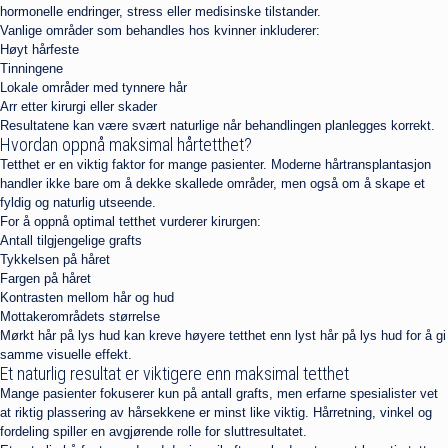
hormonelle endringer, stress eller medisinske tilstander.
Vanlige områder som behandles hos kvinner inkluderer:
Høyt hårfeste
Tinningene
Lokale områder med tynnere hår
Arr etter kirurgi eller skader
Resultatene kan være svært naturlige når behandlingen planlegges korrekt.
Hvordan oppnå maksimal hårtetthet?
Tetthet er en viktig faktor for mange pasienter. Moderne hårtransplantasjon
handler ikke bare om å dekke skallede områder, men også om å skape et
fyldig og naturlig utseende.
For å oppnå optimal tetthet vurderer kirurgen:
Antall tilgjengelige grafts
Tykkelsen på håret
Fargen på håret
Kontrasten mellom hår og hud
Mottakerområdets størrelse
Mørkt hår på lys hud kan kreve høyere tetthet enn lyst hår på lys hud for å gi
samme visuelle effekt.
Et naturlig resultat er viktigere enn maksimal tetthet
Mange pasienter fokuserer kun på antall grafts, men erfarne spesialister vet
at riktig plassering av hårsekkene er minst like viktig. Hårretning, vinkel og
fordeling spiller en avgjørende rolle for sluttresultatet.