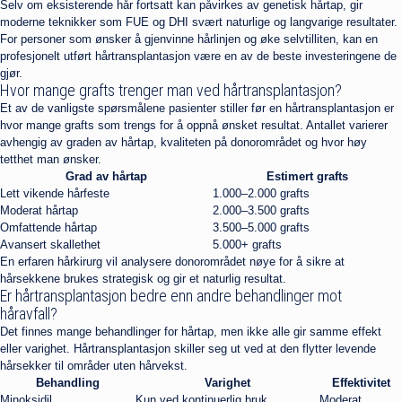
Selv om eksisterende hår fortsatt kan påvirkes av genetisk hårtap, gir
moderne teknikker som FUE og DHI svært naturlige og langvarige resultater.
For personer som ønsker å gjenvinne hårlinjen og øke selvtilliten, kan en
profesjonelt utført hårtransplantasjon være en av de beste investeringene de
gjør.
Hvor mange grafts trenger man ved hårtransplantasjon?
Et av de vanligste spørsmålene pasienter stiller før en hårtransplantasjon er
hvor mange grafts som trengs for å oppnå ønsket resultat. Antallet varierer
avhengig av graden av hårtap, kvaliteten på donorområdet og hvor høy
tetthet man ønsker.
Grad av hårtap
Estimert grafts
Lett vikende hårfeste
1.000–2.000 grafts
Moderat hårtap
2.000–3.500 grafts
Omfattende hårtap
3.500–5.000 grafts
Avansert skallethet
5.000+ grafts
En erfaren hårkirurg vil analysere donorområdet nøye for å sikre at
hårsekkene brukes strategisk og gir et naturlig resultat.
Er hårtransplantasjon bedre enn andre behandlinger mot
håravfall?
Det finnes mange behandlinger for hårtap, men ikke alle gir samme effekt
eller varighet. Hårtransplantasjon skiller seg ut ved at den flytter levende
hårsekker til områder uten hårvekst.
Behandling
Varighet
Effektivitet
Minoksidil
Kun ved kontinuerlig bruk
Moderat