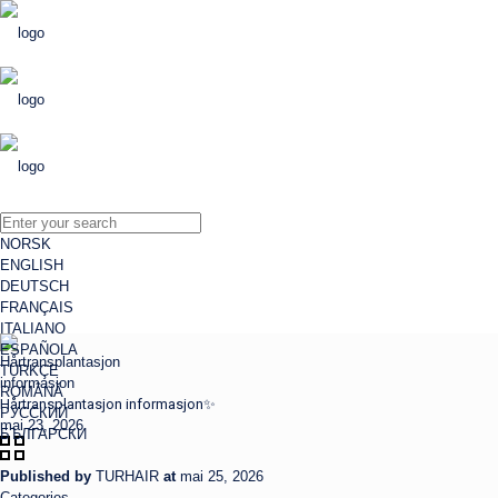
NORSK
ENGLISH
DEUTSCH
FRANÇAIS
ITALIANO
ESPAÑOLA
TÜRKÇE
ROMÂNĂ
Hårtransplantasjon informasjon✨
РУССКИЙ
mai 23, 2026
БЪЛГАРСКИ
Published by
TURHAIR
at
mai 25, 2026
Categories