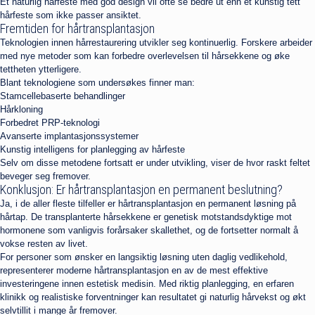
Et naturlig hårfeste med god design vil ofte se bedre ut enn et kunstig tett
hårfeste som ikke passer ansiktet.
Fremtiden for hårtransplantasjon
Teknologien innen hårrestaurering utvikler seg kontinuerlig. Forskere arbeider
med nye metoder som kan forbedre overlevelsen til hårsekkene og øke
tettheten ytterligere.
Blant teknologiene som undersøkes finner man:
Stamcellebaserte behandlinger
Hårkloning
Forbedret PRP-teknologi
Avanserte implantasjonssystemer
Kunstig intelligens for planlegging av hårfeste
Selv om disse metodene fortsatt er under utvikling, viser de hvor raskt feltet
beveger seg fremover.
Konklusjon: Er hårtransplantasjon en permanent beslutning?
Ja, i de aller fleste tilfeller er hårtransplantasjon en permanent løsning på
hårtap. De transplanterte hårsekkene er genetisk motstandsdyktige mot
hormonene som vanligvis forårsaker skallethet, og de fortsetter normalt å
vokse resten av livet.
For personer som ønsker en langsiktig løsning uten daglig vedlikehold,
representerer moderne hårtransplantasjon en av de mest effektive
investeringene innen estetisk medisin. Med riktig planlegging, en erfaren
klinikk og realistiske forventninger kan resultatet gi naturlig hårvekst og økt
selvtillit i mange år fremover.