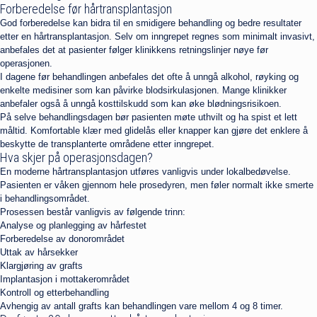
Forberedelse før hårtransplantasjon
God forberedelse kan bidra til en smidigere behandling og bedre resultater
etter en hårtransplantasjon. Selv om inngrepet regnes som minimalt invasivt,
anbefales det at pasienter følger klinikkens retningslinjer nøye før
operasjonen.
I dagene før behandlingen anbefales det ofte å unngå alkohol, røyking og
enkelte medisiner som kan påvirke blodsirkulasjonen. Mange klinikker
anbefaler også å unngå kosttilskudd som kan øke blødningsrisikoen.
På selve behandlingsdagen bør pasienten møte uthvilt og ha spist et lett
måltid. Komfortable klær med glidelås eller knapper kan gjøre det enklere å
beskytte de transplanterte områdene etter inngrepet.
Hva skjer på operasjonsdagen?
En moderne hårtransplantasjon utføres vanligvis under lokalbedøvelse.
Pasienten er våken gjennom hele prosedyren, men føler normalt ikke smerte
i behandlingsområdet.
Prosessen består vanligvis av følgende trinn:
Analyse og planlegging av hårfestet
Forberedelse av donorområdet
Uttak av hårsekker
Klargjøring av grafts
Implantasjon i mottakerområdet
Kontroll og etterbehandling
Avhengig av antall grafts kan behandlingen vare mellom 4 og 8 timer.