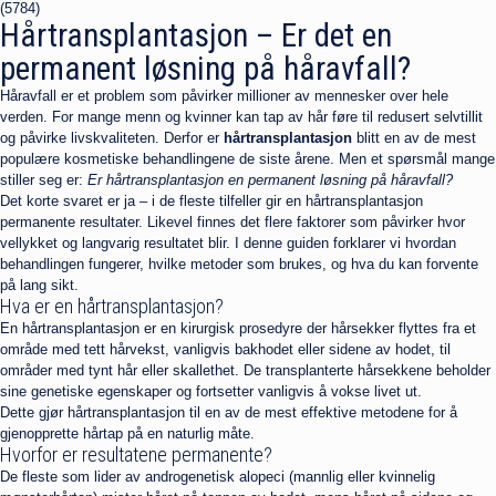
(
5784
)
Hårtransplantasjon – Er det en
permanent løsning på håravfall?
Håravfall er et problem som påvirker millioner av mennesker over hele
verden. For mange menn og kvinner kan tap av hår føre til redusert selvtillit
og påvirke livskvaliteten. Derfor er
hårtransplantasjon
blitt en av de mest
populære kosmetiske behandlingene de siste årene. Men et spørsmål mange
stiller seg er:
Er hårtransplantasjon en permanent løsning på håravfall?
Det korte svaret er ja – i de fleste tilfeller gir en hårtransplantasjon
permanente resultater. Likevel finnes det flere faktorer som påvirker hvor
vellykket og langvarig resultatet blir. I denne guiden forklarer vi hvordan
behandlingen fungerer, hvilke metoder som brukes, og hva du kan forvente
på lang sikt.
Hva er en hårtransplantasjon?
En hårtransplantasjon er en kirurgisk prosedyre der hårsekker flyttes fra et
område med tett hårvekst, vanligvis bakhodet eller sidene av hodet, til
områder med tynt hår eller skallethet. De transplanterte hårsekkene beholder
sine genetiske egenskaper og fortsetter vanligvis å vokse livet ut.
Dette gjør hårtransplantasjon til en av de mest effektive metodene for å
gjenopprette hårtap på en naturlig måte.
Hvorfor er resultatene permanente?
De fleste som lider av androgenetisk alopeci (mannlig eller kvinnelig