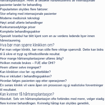
hårtransplantasjon. Hvert år besøker hundretusenvis av internasjonale
pasienter landet for behandling.
Populariteten skyldes flere faktorer:
Stor erfaring med internasjonale pasienter
Moderne medisinsk teknologi
Høyt antall utførte behandlinger
Konkurransedyktige priser
Komplette behandlingspakker
Spesielt Istanbul har blitt kjent som en av verdens ledende byer innen
hårrestaurering.
Hva bør man spørre klinikken om?
Før man velger klinikk, bør man stille flere viktige spørsmål. Dette kan bidra
til å sikre et trygt og tilfredsstillende resultat.
Hvor mange hårtransplantasjoner utføres årlig?
Hvilken metode brukes – FUE eller DHI?
Hvem utfører selve inngrepet?
Kan klinikken vise før- og etterbilder?
Hva er inkludert i behandlingspakken?
Hvordan følges pasienten opp etter operasjonen?
En seriøs klinikk vil være åpen om prosessen og gi realistiske forventninger
til resultatet.
Kan kvinner få hårtransplantasjon?
Absolutt. Selv om hårtransplantasjon ofte forbindes med menn, velger stadig
flere kvinner behandlingen. Kvinnelig hårtap kan skyldes genetikk,