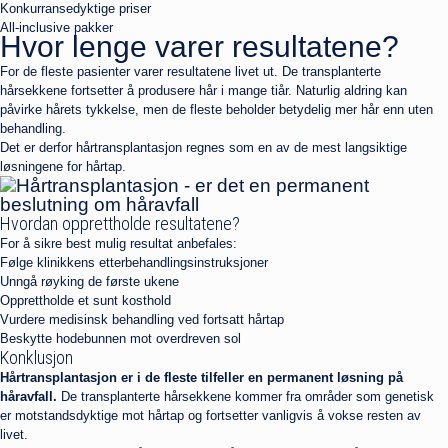
Konkurransedyktige priser
All-inclusive pakker
Hvor lenge varer resultatene?
For de fleste pasienter varer resultatene livet ut. De transplanterte
hårsekkene fortsetter å produsere hår i mange tiår. Naturlig aldring kan
påvirke hårets tykkelse, men de fleste beholder betydelig mer hår enn uten
behandling.
Det er derfor hårtransplantasjon regnes som en av de mest langsiktige
løsningene for hårtap.
Hvordan opprettholde resultatene?
For å sikre best mulig resultat anbefales:
Følge klinikkens etterbehandlingsinstruksjoner
Unngå røyking de første ukene
Opprettholde et sunt kosthold
Vurdere medisinsk behandling ved fortsatt hårtap
Beskytte hodebunnen mot overdreven sol
Konklusjon
Hårtransplantasjon er i de fleste tilfeller en permanent løsning på
håravfall.
De transplanterte hårsekkene kommer fra områder som genetisk
er motstandsdyktige mot hårtap og fortsetter vanligvis å vokse resten av
livet.