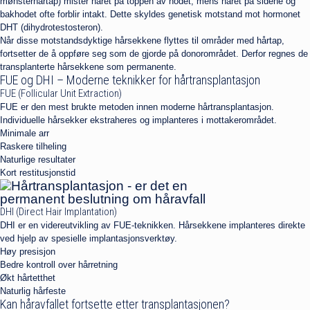
mønsterhårtap) mister håret på toppen av hodet, mens håret på sidene og
bakhodet ofte forblir intakt. Dette skyldes genetisk motstand mot hormonet
DHT (dihydrotestosteron).
Når disse motstandsdyktige hårsekkene flyttes til områder med hårtap,
fortsetter de å oppføre seg som de gjorde på donorområdet. Derfor regnes de
transplanterte hårsekkene som permanente.
FUE og DHI – Moderne teknikker for hårtransplantasjon
FUE (Follicular Unit Extraction)
FUE er den mest brukte metoden innen moderne hårtransplantasjon.
Individuelle hårsekker ekstraheres og implanteres i mottakerområdet.
Minimale arr
Raskere tilheling
Naturlige resultater
Kort restitusjonstid
DHI (Direct Hair Implantation)
DHI er en videreutvikling av FUE-teknikken. Hårsekkene implanteres direkte
ved hjelp av spesielle implantasjonsverktøy.
Høy presisjon
Bedre kontroll over hårretning
Økt hårtetthet
Naturlig hårfeste
Kan håravfallet fortsette etter transplantasjonen?