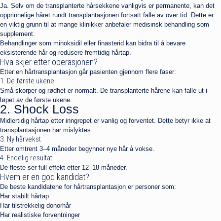
Ja. Selv om de transplanterte hårsekkene vanligvis er permanente, kan det
opprinnelige håret rundt transplantasjonen fortsatt falle av over tid. Dette er
en viktig grunn til at mange klinikker anbefaler medisinsk behandling som
supplement.
Behandlinger som minoksidil eller finasterid kan bidra til å bevare
eksisterende hår og redusere fremtidig hårtap.
Hva skjer etter operasjonen?
Etter en hårtransplantasjon går pasienten gjennom flere faser:
1. De første ukene
Små skorper og rødhet er normalt. De transplanterte hårene kan falle ut i
løpet av de første ukene.
2. Shock Loss
Midlertidig hårtap etter inngrepet er vanlig og forventet. Dette betyr ikke at
transplantasjonen har mislyktes.
3. Ny hårvekst
Etter omtrent 3–4 måneder begynner nye hår å vokse.
4. Endelig resultat
De fleste ser full effekt etter 12–18 måneder.
Hvem er en god kandidat?
De beste kandidatene for hårtransplantasjon er personer som:
Har stabilt hårtap
Har tilstrekkelig donorhår
Har realistiske forventninger