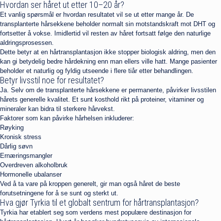
Hvordan ser håret ut etter 10–20 år?
Et vanlig spørsmål er hvordan resultatet vil se ut etter mange år. De
transplanterte hårsekkene beholder normalt sin motstandskraft mot DHT og
fortsetter å vokse. Imidlertid vil resten av håret fortsatt følge den naturlige
aldringsprosessen.
Dette betyr at en hårtransplantasjon ikke stopper biologisk aldring, men den
kan gi betydelig bedre hårdekning enn man ellers ville hatt. Mange pasienter
beholder et naturlig og fyldig utseende i flere tiår etter behandlingen.
Betyr livsstil noe for resultatet?
Ja. Selv om de transplanterte hårsekkene er permanente, påvirker livsstilen
hårets generelle kvalitet. Et sunt kosthold rikt på proteiner, vitaminer og
mineraler kan bidra til sterkere hårvekst.
Faktorer som kan påvirke hårhelsen inkluderer:
Røyking
Kronisk stress
Dårlig søvn
Ernæringsmangler
Overdreven alkoholbruk
Hormonelle ubalanser
Ved å ta vare på kroppen generelt, gir man også håret de beste
forutsetningene for å se sunt og sterkt ut.
Hva gjør Tyrkia til et globalt sentrum for hårtransplantasjon?
Tyrkia har etablert seg som verdens mest populære destinasjon for