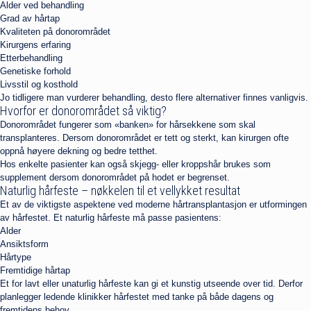
Alder ved behandling
Grad av hårtap
Kvaliteten på donorområdet
Kirurgens erfaring
Etterbehandling
Genetiske forhold
Livsstil og kosthold
Jo tidligere man vurderer behandling, desto flere alternativer finnes vanligvis.
Hvorfor er donorområdet så viktig?
Donorområdet fungerer som «banken» for hårsekkene som skal
transplanteres. Dersom donorområdet er tett og sterkt, kan kirurgen ofte
oppnå høyere dekning og bedre tetthet.
Hos enkelte pasienter kan også skjegg- eller kroppshår brukes som
supplement dersom donorområdet på hodet er begrenset.
Naturlig hårfeste – nøkkelen til et vellykket resultat
Et av de viktigste aspektene ved moderne hårtransplantasjon er utformingen
av hårfestet. Et naturlig hårfeste må passe pasientens:
Alder
Ansiktsform
Hårtype
Fremtidige hårtap
Et for lavt eller unaturlig hårfeste kan gi et kunstig utseende over tid. Derfor
planlegger ledende klinikker hårfestet med tanke på både dagens og
fremtidens behov.