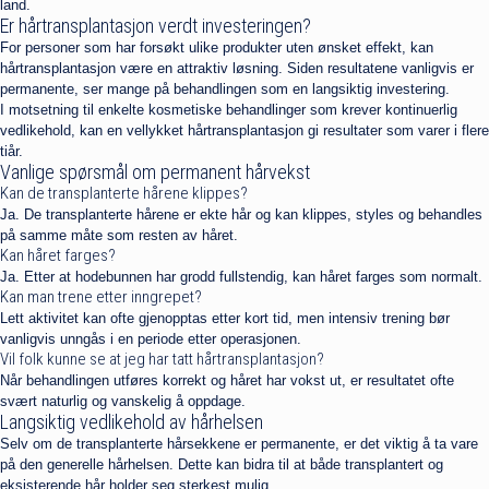
land.
Er hårtransplantasjon verdt investeringen?
For personer som har forsøkt ulike produkter uten ønsket effekt, kan
hårtransplantasjon være en attraktiv løsning. Siden resultatene vanligvis er
permanente, ser mange på behandlingen som en langsiktig investering.
I motsetning til enkelte kosmetiske behandlinger som krever kontinuerlig
vedlikehold, kan en vellykket hårtransplantasjon gi resultater som varer i flere
tiår.
Vanlige spørsmål om permanent hårvekst
Kan de transplanterte hårene klippes?
Ja. De transplanterte hårene er ekte hår og kan klippes, styles og behandles
på samme måte som resten av håret.
Kan håret farges?
Ja. Etter at hodebunnen har grodd fullstendig, kan håret farges som normalt.
Kan man trene etter inngrepet?
Lett aktivitet kan ofte gjenopptas etter kort tid, men intensiv trening bør
vanligvis unngås i en periode etter operasjonen.
Vil folk kunne se at jeg har tatt hårtransplantasjon?
Når behandlingen utføres korrekt og håret har vokst ut, er resultatet ofte
svært naturlig og vanskelig å oppdage.
Langsiktig vedlikehold av hårhelsen
Selv om de transplanterte hårsekkene er permanente, er det viktig å ta vare
på den generelle hårhelsen. Dette kan bidra til at både transplantert og
eksisterende hår holder seg sterkest mulig.