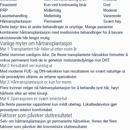
Finasterid
Kun ved kontinuerlig bruk
God
PRP
Midlertidig
Moderat
Laserbehandling
Midlertidig
Varierende
Hårtransplantasjon
Permanent
Svært høy
Dette betyr ikke at andre behandlinger er unyttige. Mange pasienter
kombinerer hårtransplantasjon med medisinske behandlinger for å bevare
eksisterende hår lengst mulig.
Vanlige myter om hårtransplantasjon
Myt 1: Transplantert hår faller ut etter noen år
Dette stemmer vanligvis ikke. De fleste transplanterte hårsekker fortsetter å
vokse permanent fordi de er genetisk motstandsdyktige mot DHT.
Myt 2: Resultatet ser kunstig ut
Med moderne FUE- og DHI-teknikker kan resultatene se svært naturlige ut
når prosedyren utføres av erfarne spesialister.
Myt 3: Hårtransplantasjon er kun for menn
Flere kvinner velger nå hårtransplantasjon for å behandle tynt hår, høyt
hårfeste eller arr etter kirurgi.
Myt 4: Operasjonen er svært smertefull
De fleste pasienter rapporterer kun mildt ubehag. Lokalbedøvelse gjør
prosedyren relativt komfortabel.
Faktorer som påvirker sluttresultatet
Selv om hårtransplantasjon gir permanente hårsekker, finnes det flere
faktorer som påvirker det kosmetiske sluttresultatet: