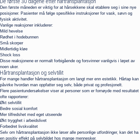
De første 30 dagene etter hårtransplantasjon
Den første måneden er viktig for at hårsekkene skal etablere seg i sine nye
posisjoner. Pasienter må følge spesifikke instruksjoner for vask, søvn og
fysisk aktivitet.
Vanlige reaksjoner inkluderer:
Mild hevelse
Rødhet i hodebunnen
Små skorper
Midlertidig kløe
Shock loss
Disse reaksjonene er normalt forbigående og forsvinner vanligvis i løpet av
noen uker.
Hårtransplantasjon og selvtillit
For mange handler hårtransplantasjon om langt mer enn estetikk. Hårtap kan
påvirke hvordan man oppfatter seg selv, både privat og profesjonelt.
Flere pasientundersøkelser viser at personer som er fornøyde med resultatet
ofte rapporterer:
Økt selvtillit
Bedre sosial komfort
Mer tilfredshet med eget utseende
Økt trygghet i arbeidslivet
Forbedret livskvalitet
Selv om hårtransplantasjon ikke løser alle personlige utfordringer, kan det ha
en positiv effekt på selvbildet hos mange mennesker.