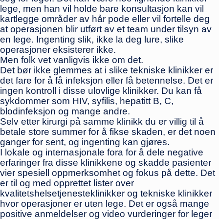
lege, men han vil holde bare konsultasjon kan vil
kartlegge områder av hår pode eller vil fortelle deg
at operasjonen blir utført av et team under tilsyn av
en lege. Ingenting slik, ikke la deg lure, slike
operasjoner eksisterer ikke.
Men folk vet vanligvis ikke om det.
Det bør ikke glemmes at i slike tekniske klinikker er
det fare for å få infeksjon eller få betennelse. Det er
ingen kontroll i disse ulovlige klinikker. Du kan få
sykdommer som HIV, syfilis, hepatitt B, C,
blodinfeksjon og mange andre.
Selv etter kirurgi på samme klinikk du er villig til å
betale store summer for å fikse skaden, er det noen
ganger for sent, og ingenting kan gjøres.
I lokale og internasjonale fora for å dele negative
erfaringer fra disse klinikkene og skadde pasienter
vier spesiell oppmerksomhet og fokus på dette. Det
er til og med opprettet lister over
kvalitetshelsetjenesteklinikker og tekniske klinikker
hvor operasjoner er uten lege. Det er også mange
positive anmeldelser og video vurderinger for leger