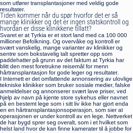
som utfører transplantasjoner med veldig gode
resultater.
Tiden kommer når du spør hvorfor det er så
mange klinikker og det er ingen statskontroll og
hvordan er disse klinikkene tillatt?
Svaret er at Tyrkia er et stort land med ca 100 000
millioner Befolkning. Og overvåke og kontroll er
svært vanskelig, mange varianter av klinikker og
sentre som bokstavelig talt spretter opp som
paddehatter på grunn av det faktum at Tyrkia har
blitt den mest foretrukne reisemål for menn
hårtransplantasjon for gode leger og resultater.
I Internett er det omfattende annonsering av ulovlige
tekniske klinikker som bruker sosiale medier, falske
anmeldelser og annonserer svært lave priser, ved
hjelp av navn på kjente store sykehus eller navnet
på en bestemt lege som i sitt liv ikke har gjort enda
en en hårtransplantasjonsoperasjon, som sier at
operasjonen er under kontroll av en lege. Nettverket
de har bygd sprer seg overalt, som i et hvilket som
helst land hvor de kan finne kamerater til å jobbe for