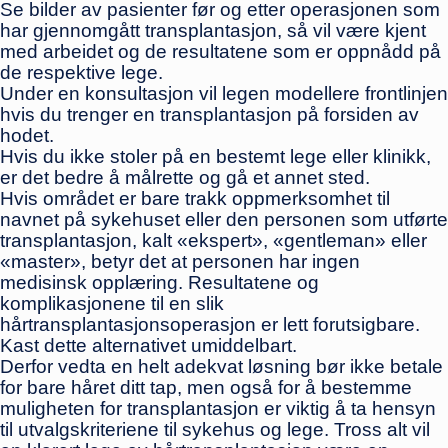
Se bilder av pasienter før og etter operasjonen som
har gjennomgått transplantasjon, så vil være kjent
med arbeidet og de resultatene som er oppnådd på
de respektive lege.
Under en konsultasjon vil legen modellere frontlinjen
hvis du trenger en transplantasjon på forsiden av
hodet.
Hvis du ikke stoler på en bestemt lege eller klinikk,
er det bedre å målrette og gå et annet sted.
Hvis området er bare trakk oppmerksomhet til
navnet på sykehuset eller den personen som utførte
transplantasjon, kalt «ekspert», «gentleman» eller
«master», betyr det at personen har ingen
medisinsk opplæring. Resultatene og
komplikasjonene til en slik
hårtransplantasjonsoperasjon er lett forutsigbare.
Kast dette alternativet umiddelbart.
Derfor vedta en helt adekvat løsning bør ikke betale
for bare håret ditt tap, men også for å bestemme
muligheten for transplantasjon er viktig å ta hensyn
til utvalgskriteriene til sykehus og lege. Tross alt vil