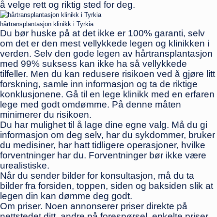
å velge rett og riktig sted for deg.
hårtransplantasjon klinikk i Tyrkia
Du bør huske på at det ikke er 100% garanti, selv
om det er den mest vellykkede legen og klinikken i
verden. Selv den gode legen av hårtransplantasjon
med 99% suksess kan ikke ha så vellykkede
tilfeller. Men du kan redusere risikoen ved å gjøre litt
forskning, samle inn informasjon og ta de riktige
konklusjonene. Gå til en lege klinikk med en erfaren
lege med godt omdømme. På denne måten
minimerer du risikoen.
Du har mulighet til å lage dine egne valg. Må du gi
informasjon om deg selv, har du sykdommer, bruker
du medisiner, har hatt tidligere operasjoner, hvilke
forventninger har du. Forventninger bør ikke være
urealistiske.
Når du sender bilder for konsultasjon, må du ta
bilder fra forsiden, toppen, siden og baksiden slik at
legen din kan dømme deg godt.
Om priser. Noen annonserer priser direkte på
nettstedet ditt, andre på forespørsel, enkelte priser