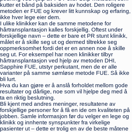
kutter et bånd på baksiden av hodet. Den roligere
metoden er FUE og krever litt kunnskap og erfaring,
ikke hver lege eier dem.
I ulike klinikker kan de samme metodene for
hårtransplantasjon kalles forskjellig. Oftest under
forskjellige navn – dette er bare et PR stunt klinikk,
målet er å skille seg ut og dermed tiltrekke seg
oppmerksomhet fordi det er en annen noe å skille
seg ut. For eksempel har noen klinikker tilbyr
hårtransplantasjon ved hjelp av metoden DHI,
Sapphire FUE, utstyr perkutant, men de er alle
varianter på samme sømløse metode FUE. Så ikke
bli lurt.
Hva du kan gjøre er å anslå forholdet mellom gode
resultater og dårlige, noe som vil hjelpe deg med å
ta en riktig beslutning.
Bli kjent med andres meninger, resultatene av
forskjellige personer for å få en ide om kvaliteten på
jobben. Samle informasjon før du velger en lege og
klinikk og innhente synspunkter fra virkelige
pasienter ut – dette er trolig en av de beste måtene