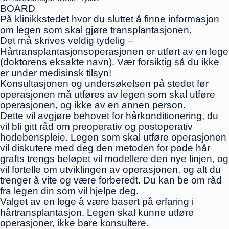
BOARD
På klinikkstedet hvor du sluttet å finne informasjon
om legen som skal gjøre transplantasjonen.
Det må skrives veldig tydelig –
Hårtransplantasjonsoperasjonen er utført av en lege
(doktorens eksakte navn). Vær forsiktig så du ikke
er under medisinsk tilsyn!
Konsultasjonen og undersøkelsen på stedet før
operasjonen må utføres av legen som skal utføre
operasjonen, og ikke av en annen person.
Dette vil avgjøre behovet for hårkonditionering, du
vil bli gitt råd om preoperativ og postoperativ
hodebenspleie. Legen som skal utføre operasjonen
vil diskutere med deg den metoden for pode hår
grafts trengs beløpet vil modellere den nye linjen, og
vil fortelle om utviklingen av operasjonen, og alt du
trenger å vite og være forberedt. Du kan be om råd
fra legen din som vil hjelpe deg.
Valget av en lege å være basert på erfaring i
hårtransplantasjon. Legen skal kunne utføre
operasjoner, ikke bare konsultere.