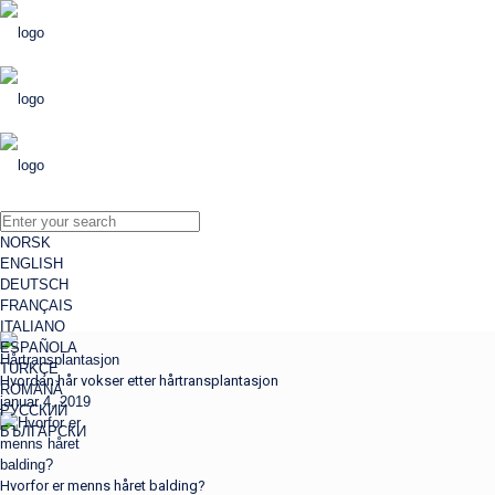
NORSK
ENGLISH
DEUTSCH
FRANÇAIS
ITALIANO
ESPAÑOLA
TÜRKÇE
Hvordan hår vokser etter hårtransplantasjon
ROMÂNĂ
januar 4, 2019
РУССКИЙ
БЪЛГАРСКИ
Hvorfor er menns håret balding?