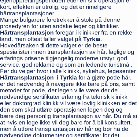
Gjenopprettingsperioden etter en slik operasjon er
kort, effekten er utrolig, og det er rimeligere
hårtransplantasjoner.
Mange bulgarere foretrekker å stole på denne
prosedyren for utenlandske leger og klinikker.
Hårtransplantasjon
foregår i klinikker fra en rekke
land, men oftest faller valget på
Tyrkia
.
Hovedårsaken til dette valget er de beste
spesialister innen transplantasjon av hår, faglige og
erfarings prisene tilgjengelig moderne utstyr, god
service, god reklame og som en ledende turistmål.
Før du velger hvor i alle klinikk, sykehus, legesenter
Hårtransplantasjon i Tyrkia
for å gjøre pode hår,
er det nødvendig å navigere ikke bare på pris, samt
metoder for pode, der legen ville være der de
nødvendige sertifikater erfaring fra teknisk klinikk
eller doktorgrad klinikk vil være lovlig klinikken er det
den som skal utføre operasjonen legen deg og
bære deg personlig transplantasjon av hår. Du må si
at hvis en lege ikke vil deg bare for å bli konsultert,
men å utføre transplantasjon av hår og bør ha de
nødvendige dokumenter og sertifikater for det.