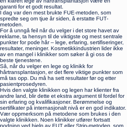
en klarert lege av hårtransplantasjon være en
garanti for et godt resultat.
I dag var den mest brukte FUE-metoden, som
spredte seg om tjue år siden, å erstatte FUT-
metoden.
For å unngå feil når du velger i det store havet av
reklame, ta hensyn til de viktigste og mest sentrale
punkter for pode hår – lege, erfaring, sertifiseringer,
resultater, meninger. Kosmetikkindustrien lider ikke
av en mangel i klinikker som søker å gi oss de
beste tjenestene.
Så, når du velger en lege og klinikk for
hårtransplantasjon, er det flere viktige punkter som
må tas opp. Du må ha sett resultater før og etter
pasientprosedyren.
Hvis den valgte klinikken og legen har klienter fra
andre land, blir dette et ekstra argument til fordel for
sin erfaring og kvalifikasjoner. Berømmelse og
sertifikater på internasjonalt nivå er en god indikator.
Vær oppmerksom på metodene som brukes i den
valgte klinikken. Noen klinikker utfører fortsatt
podning ved hjelp av FUT eller Strip-metoden, som