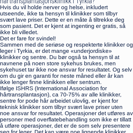
hårtransplantasjonsklinikk i Tyrkia?
Hvis du vil holde nerver og helse, inkludert
utseende, ikke ta hensyn til klinikker som tilbyr
svært lave priser. Dette er en måte å tiltrekke deg
som pasient. Det er kjent at ingenting er gratis, så
ikke bli villedet.
Det er fare for svindel!
Sammen med de seriøse og respekterte klinikker og
leger i Tyrkia, er det mange «underjordiske»
klinikker og sentre. Du bør også ta hensyn til at
navnene på noen store sykehus brukes, men
sykehuset tar ikke noe ansvar for resultatet. Og selv
om du gir en garanti for neste måned eller år kan
ikke lenger finne klinikken eller sentrum.
Ifølge ISHRS (International Association for
hårtransplantasjon), ca 70-75% av alle klinikker,
sentre for pode hår arbeidet ulovlig, er kjent for
teknisk klinikker som tilbyr svært lave priser uten
noe ansvar for resultatet. Operasjoner det utføres av
personer med overflatebehandling som ikke er tillatt
å utføre operasjoner, det er de som selv presentere
seg for leger. Det kan være noe lignende klinikker