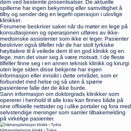
dem ved bestemte prosentsatser. De aktuelle
spillerne har ingen bekymring eller samvittighet å
tilby og sender deg en legefri operasjon i ulovlige
klinikker.
Forumene beskriver saker når du møter en lege på
konsultasjonen og operasjonen utføres av ikke-
medisinske assistenter som ikke er leger. Pasienter
beskriver også tilfeller når de har stolt tyrkiske
høyttalere til å veilede dem til en god klinikk og en
lege, men det viser seg å være motsatt. I de fleste
tilfeller finne seg i en annen teknisk klinikk og kirurgi
uten lege siden disse bekjente har ingen
informasjon eller innsikt i dette området, som er
forbundet med helse og så uten å spørre
pasientene falle der de ikke burde.
Sann informasjon om doktorgrads klinikker som
opererer i henhold til alle krav kan finnes både på
sine offisielle nettsider og i ulike portaler og fora med
selvstendige meninger som samler tilbakemelding
på virkelige pasienter.
hårtransplantasjon klinikk i Tyrkia