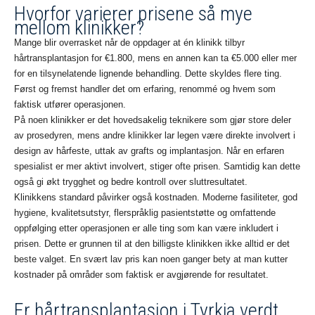
Hvorfor varierer prisene så mye
mellom klinikker?
Mange blir overrasket når de oppdager at én klinikk tilbyr
hårtransplantasjon for €1.800, mens en annen kan ta €5.000 eller mer
for en tilsynelatende lignende behandling. Dette skyldes flere ting.
Først og fremst handler det om erfaring, renommé og hvem som
faktisk utfører operasjonen.
På noen klinikker er det hovedsakelig teknikere som gjør store deler
av prosedyren, mens andre klinikker lar legen være direkte involvert i
design av hårfeste, uttak av grafts og implantasjon. Når en erfaren
spesialist er mer aktivt involvert, stiger ofte prisen. Samtidig kan dette
også gi økt trygghet og bedre kontroll over sluttresultatet.
Klinikkens standard påvirker også kostnaden. Moderne fasiliteter, god
hygiene, kvalitetsutstyr, flerspråklig pasientstøtte og omfattende
oppfølging etter operasjonen er alle ting som kan være inkludert i
prisen. Dette er grunnen til at den billigste klinikken ikke alltid er det
beste valget. En svært lav pris kan noen ganger bety at man kutter
kostnader på områder som faktisk er avgjørende for resultatet.
Er hårtransplantasjon i Tyrkia verdt