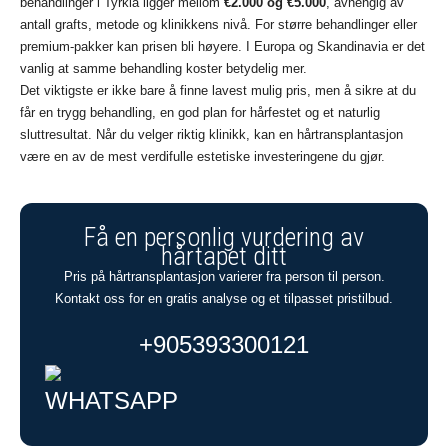
behandlinger i Tyrkia ligger mellom
€2.000 og €5.000
, avhengig av
antall grafts, metode og klinikkens nivå. For større behandlinger eller
premium-pakker kan prisen bli høyere. I Europa og Skandinavia er det
vanlig at samme behandling koster betydelig mer.
Det viktigste er ikke bare å finne lavest mulig pris, men å sikre at du
får en trygg behandling, en god plan for hårfestet og et naturlig
sluttresultat. Når du velger riktig klinikk, kan en hårtransplantasjon
være en av de mest verdifulle estetiske investeringene du gjør.
Få en personlig vurdering av
hårtapet ditt
Pris på hårtransplantasjon varierer fra person til person.
Kontakt oss for en gratis analyse og et tilpasset pristilbud.
+905393300121