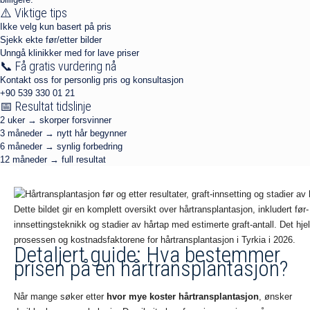
⚠️ Viktige tips
Ikke velg kun basert på pris
Sjekk ekte før/etter bilder
Unngå klinikker med for lave priser
📞 Få gratis vurdering nå
Kontakt oss for personlig pris og konsultasjon
+90 539 330 01 21
📅 Resultat tidslinje
2 uker → skorper forsvinner
3 måneder → nytt hår begynner
6 måneder → synlig forbedring
12 måneder → full resultat
Dette bildet gir en komplett oversikt over hårtransplantasjon, inkludert før- 
innsettingsteknikk og stadier av hårtap med estimerte graft-antall. Det hje
prosessen og kostnadsfaktorene for hårtransplantasjon i Tyrkia i 2026.
Detaljert guide: Hva bestemmer
prisen på en hårtransplantasjon?
Når mange søker etter
hvor mye koster hårtransplantasjon
, ønsker