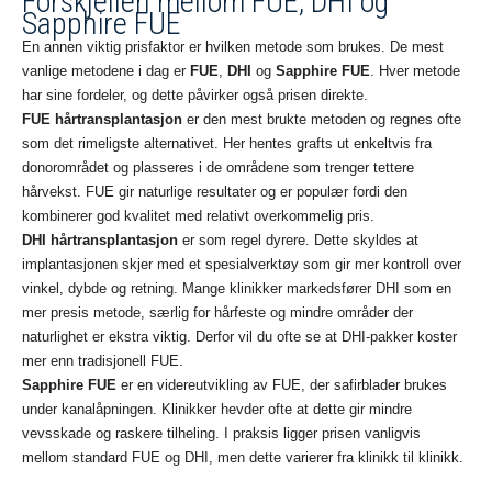
Forskjellen mellom FUE, DHI og
Sapphire FUE
En annen viktig prisfaktor er hvilken metode som brukes. De mest
vanlige metodene i dag er
FUE
,
DHI
og
Sapphire FUE
. Hver metode
har sine fordeler, og dette påvirker også prisen direkte.
FUE hårtransplantasjon
er den mest brukte metoden og regnes ofte
som det rimeligste alternativet. Her hentes grafts ut enkeltvis fra
donorområdet og plasseres i de områdene som trenger tettere
hårvekst. FUE gir naturlige resultater og er populær fordi den
kombinerer god kvalitet med relativt overkommelig pris.
DHI hårtransplantasjon
er som regel dyrere. Dette skyldes at
implantasjonen skjer med et spesialverktøy som gir mer kontroll over
vinkel, dybde og retning. Mange klinikker markedsfører DHI som en
mer presis metode, særlig for hårfeste og mindre områder der
naturlighet er ekstra viktig. Derfor vil du ofte se at DHI-pakker koster
mer enn tradisjonell FUE.
Sapphire FUE
er en videreutvikling av FUE, der safirblader brukes
under kanalåpningen. Klinikker hevder ofte at dette gir mindre
vevsskade og raskere tilheling. I praksis ligger prisen vanligvis
mellom standard FUE og DHI, men dette varierer fra klinikk til klinikk.