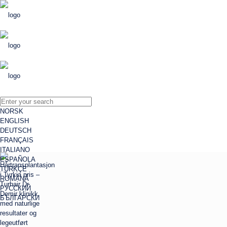
NORSK
ENGLISH
DEUTSCH
FRANÇAIS
ITALIANO
ESPAÑOLA
TÜRKÇE
ROMÂNĂ
РУССКИЙ
БЪЛГАРСКИ