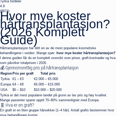
Tyrkia fordeler
4.9
(
Hvor mye koster
8874
)
hårtransplantasjon?
(2026 Komplett
Guide)
Hårtransplantasjon har blitt en av de mest populære kosmetiske
behandlingene i verden. Mange spør:
hvor mye koster hårtransplantasjon?
I denne guiden får du en komplett oversikt over priser, graft-kostnader og hva
som påvirker totalprisen i 2026.
💰 Gjennomsnittlig pris på hårtransplantasjon
Region
Pris per graft
Total pris
Tyrkia
€1 – €3
€2.000 – €5.000
Europa
€4 – €8
€6.000 – €15.000
USA
$5 – $10
$10.000 – $20.000
Tyrkia er det mest populære landet på grunn av lav pris og høy kvalitet.
Mange pasienter sparer opptil 70–80% sammenlignet med Europa.
🧬 Hva er en graft?
En graft er en liten gruppe hårsekker (1–4 hår). Antall grafts bestemmer hvor
mye behandlingen koster.