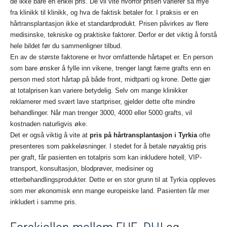
de ikke bare en enkel pris. De vil vite hvorfor prisen varierer så mye
fra klinikk til klinikk, og hva de faktisk betaler for. I praksis er en
hårtransplantasjon ikke et standardprodukt. Prisen påvirkes av flere
medisinske, tekniske og praktiske faktorer. Derfor er det viktig å forstå
hele bildet før du sammenligner tilbud.
En av de største faktorene er hvor omfattende hårtapet er. En person
som bare ønsker å fylle inn vikene, trenger langt færre grafts enn en
person med stort hårtap på både front, midtparti og krone. Dette gjør
at totalprisen kan variere betydelig. Selv om mange klinikker
reklamerer med svært lave startpriser, gjelder dette ofte mindre
behandlinger. Når man trenger 3000, 4000 eller 5000 grafts, vil
kostnaden naturligvis øke.
Det er også viktig å vite at
pris på hårtransplantasjon i Tyrkia
ofte
presenteres som pakkeløsninger. I stedet for å betale nøyaktig pris
per graft, får pasienten en totalpris som kan inkludere hotell, VIP-
transport, konsultasjon, blodprøver, medisiner og
etterbehandlingsprodukter. Dette er en stor grunn til at Tyrkia oppleves
som mer økonomisk enn mange europeiske land. Pasienten får mer
inkludert i samme pris.