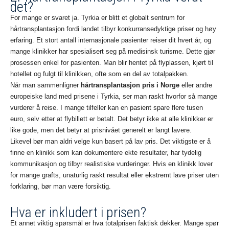
det?
For mange er svaret ja. Tyrkia er blitt et globalt sentrum for
hårtransplantasjon fordi landet tilbyr konkurransedyktige priser og høy
erfaring. Et stort antall internasjonale pasienter reiser dit hvert år, og
mange klinikker har spesialisert seg på medisinsk turisme. Dette gjør
prosessen enkel for pasienten. Man blir hentet på flyplassen, kjørt til
hotellet og fulgt til klinikken, ofte som en del av totalpakken.
Når man sammenligner
hårtransplantasjon pris i Norge
eller andre
europeiske land med prisene i Tyrkia, ser man raskt hvorfor så mange
vurderer å reise. I mange tilfeller kan en pasient spare flere tusen
euro, selv etter at flybillett er betalt. Det betyr ikke at alle klinikker er
like gode, men det betyr at prisnivået generelt er langt lavere.
Likevel bør man aldri velge kun basert på lav pris. Det viktigste er å
finne en klinikk som kan dokumentere ekte resultater, har tydelig
kommunikasjon og tilbyr realistiske vurderinger. Hvis en klinikk lover
for mange grafts, unaturlig raskt resultat eller ekstremt lave priser uten
forklaring, bør man være forsiktig.
Hva er inkludert i prisen?
Et annet viktig spørsmål er hva totalprisen faktisk dekker. Mange spør