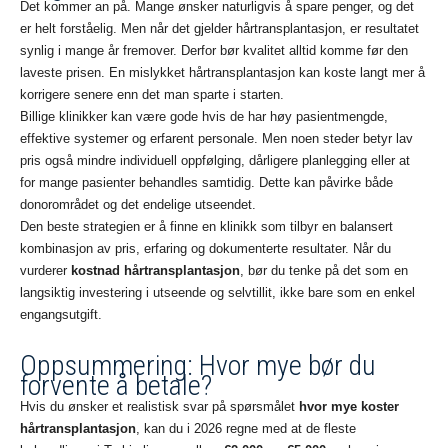
Det kommer an på. Mange ønsker naturligvis å spare penger, og det
er helt forståelig. Men når det gjelder hårtransplantasjon, er resultatet
synlig i mange år fremover. Derfor bør kvalitet alltid komme før den
laveste prisen. En mislykket hårtransplantasjon kan koste langt mer å
korrigere senere enn det man sparte i starten.
Billige klinikker kan være gode hvis de har høy pasientmengde,
effektive systemer og erfarent personale. Men noen steder betyr lav
pris også mindre individuell oppfølging, dårligere planlegging eller at
for mange pasienter behandles samtidig. Dette kan påvirke både
donorområdet og det endelige utseendet.
Den beste strategien er å finne en klinikk som tilbyr en balansert
kombinasjon av pris, erfaring og dokumenterte resultater. Når du
vurderer
kostnad hårtransplantasjon
, bør du tenke på det som en
langsiktig investering i utseende og selvtillit, ikke bare som en enkel
engangsutgift.
Oppsummering: Hvor mye bør du
forvente å betale?
Hvis du ønsker et realistisk svar på spørsmålet
hvor mye koster
hårtransplantasjon
, kan du i 2026 regne med at de fleste