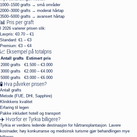
1000–1500 grafts → små områder
2000–3000 grafts → moderat hårtap
3500–5000 grafts → avansert hårtap
📊 Pris per graft
I 2026 varierer prisen slik:
Lavpris: €0.70 – €1
Standard: €1 – €3
Premium: €3 – €4
📈 Eksempel på totalpris
Antall grafts
Estimert pris
2000 grafts
€1.500 – €3.000
3000 grafts
€2.000 – €4.000
5000 grafts
€3.000 – €6.000
🧪 Hva påvirker prisen?
Antall grafts
Metode (FUE, DHI, Sapphire)
Klinikkens kvalitet
Erfaring til legen
Pakke inkludert hotell og transport
✈️ Hvorfor er Tyrkia billigere?
Tyrkia er verdens ledende destinasjon for hårtransplantasjon. Lavere
kostnader, høy konkurranse og medisinsk turisme gjør behandlingen mye
billigere.