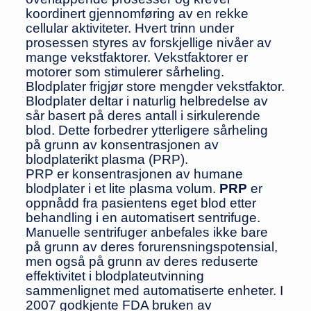
koordinert gjennomføring av en rekke
cellular aktiviteter. Hvert trinn under
prosessen styres av forskjellige nivåer av
mange vekstfaktorer. Vekstfaktorer er
motorer som stimulerer sårheling.
Blodplater frigjør store mengder vekstfaktor.
Blodplater deltar i naturlig helbredelse av
sår basert på deres antall i sirkulerende
blod. Dette forbedrer ytterligere sårheling
på grunn av konsentrasjonen av
blodplaterikt plasma (PRP).
PRP er konsentrasjonen av humane
blodplater i et lite plasma volum.
PRP
er
oppnådd fra pasientens eget blod etter
behandling i en automatisert sentrifuge.
Manuelle sentrifuger anbefales ikke bare
på grunn av deres forurensningspotensial,
men også på grunn av deres reduserte
effektivitet i blodplateutvinning
sammenlignet med automatiserte enheter. I
2007 godkjente FDA bruken av