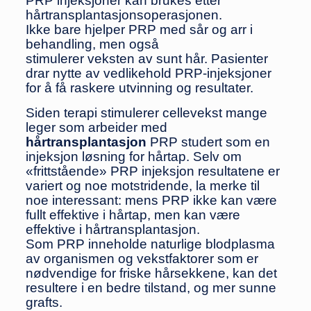
PRP injeksjoner kan brukes etter
hårtransplantasjonsoperasjonen.
Ikke bare hjelper PRP med sår og arr i
behandling, men også
stimulerer veksten av sunt hår. Pasienter
drar nytte av vedlikehold PRP-injeksjoner
for å få raskere utvinning og resultater.
Siden terapi stimulerer cellevekst mange
leger som arbeider med
hårtransplantasjon
PRP studert som en
injeksjon løsning for hårtap. Selv om
«frittstående» PRP injeksjon resultatene er
variert og noe motstridende, la merke til
noe interessant: mens PRP ikke kan være
fullt effektive i hårtap, men kan være
effektive i hårtransplantasjon.
Som PRP inneholde naturlige blodplasma
av organismen og vekstfaktorer som er
nødvendige for friske hårsekkene, kan det
resultere i en bedre tilstand, og mer sunne
grafts.