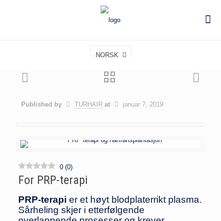
NORSK
Published by
TURHAIR
at
januar 7, 2019
0
(
0
)
For PRP-terapi
PRP-terapi
er et høyt blodplaterrikt plasma.
Sårheling skjer i etterfølgende
overlappende prosesser og krever