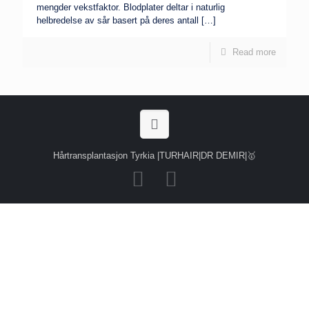
mengder vekstfaktor. Blodplater deltar i naturlig
helbredelse av sår basert på deres antall
[…]
Read more
Hårtransplantasjon Tyrkia |TURHAIR|DR DEMIR|🥇