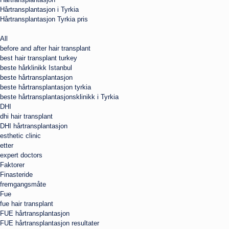
Hårtransplantasjon i Tyrkia
Hårtransplantasjon Tyrkia pris
All
before and after hair transplant
best hair transplant turkey
beste hårklinikk Istanbul
beste hårtransplantasjon
beste hårtransplantasjon tyrkia
beste hårtransplantasjonsklinikk i Tyrkia
DHI
dhi hair transplant
DHI hårtransplantasjon
esthetic clinic
etter
expert doctors
Faktorer
Finasteride
fremgangsmåte
Fue
fue hair transplant
FUE hårtransplantasjon
FUE hårtransplantasjon resultater