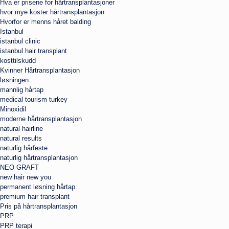
Hva er prisene for hårtransplantasjoner
hvor mye koster hårtransplantasjon
Hvorfor er menns håret balding
Istanbul
istanbul clinic
istanbul hair transplant
kosttilskudd
Kvinner Hårtransplantasjon
løsningen
mannlig hårtap
medical tourism turkey
Minoxidil
moderne hårtransplantasjon
natural hairline
natural results
naturlig hårfeste
naturlig hårtransplantasjon
NEO GRAFT
new hair new you
permanent løsning hårtap
premium hair transplant
Pris på hårtransplantasjon
PRP
PRP terapi