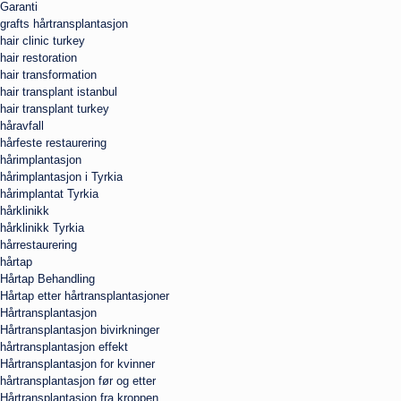
Garanti
grafts hårtransplantasjon
hair clinic turkey
hair restoration
hair transformation
hair transplant istanbul
hair transplant turkey
håravfall
hårfeste restaurering
hårimplantasjon
hårimplantasjon i Tyrkia
hårimplantat Tyrkia
hårklinikk
hårklinikk Tyrkia
hårrestaurering
hårtap
Hårtap Behandling
Hårtap etter hårtransplantasjoner
Hårtransplantasjon
Hårtransplantasjon bivirkninger
hårtransplantasjon effekt
Hårtransplantasjon for kvinner
hårtransplantasjon før og etter
Hårtransplantasjon fra kroppen