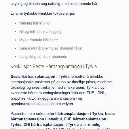
usynlig og blande seg naturlig med eksisterende hår.
Erfarne tyrkiske klinikker fokuserer på:
Naturlig hårretning
Riktig tetthetsplanlegging
Myke frontale hårfester
Balansert håndtering av donorområdet
Langsiktig estetisk utseende
Konklusjon Beste Hårtransplantasjon i Tyrkia
Beste Hårtransplantasjon i Tyrkia
fortsetter å tiltrekke
internasjonale pasienter på grunn av rimelige priser, moderne
teknologi og svært erfarne medisinske team. Tyrkia tilbyr
avanserte hårrestaureringsløsninger inkludert FUE-, DHI-,
Sapphire FUE-, skjeggtransplantasjons- og
øyenbrynstransplantasjonsprosedyrer.
Pasienter som søker etter
hårtransplantasjon i Tyrkia
,
beste
hårtransplantasjon i Istanbul
,
FUE hårtransplantasjon i
Tyrkia
,
DHI hårtransplantasjon i Tyrkia
eller
rimelig