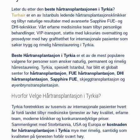
Leter du etter den
beste hårtransplantasjonen i Tyrkia
?
Turhair
er en av Istanbuls ledende hårtransplantasjonsklinikker
og tilbyr naturlige resultater med avanserte Sapphire FUE- og
DHI-teknikker. Vårt erfarne medisinske team tilbyr personlige
behandlinger, VIP-transport, støtte med luksuriøs overnatting og
prosedyrer med høy grafttetthet for internasjonale pasienter som
søker trygg og rimelig hårrestaurering i Tyrkia.
Beste Hårtransplantasjon i Tyrkia
er et av de mest populære
valgene for personer som ønsker naturlig, permanent og rimelig
hårrestaurering. Tyrkia, spesielt Istanbul, har blitt et globalt
senter for
hårtransplantasjon
,
FUE hårtransplantasjon
,
DHI
hårtransplantasjon
,
Sapphire FUE
, skjeggtransplantasjon og
øyenbrynstransplantasjon.
Hvorfor Velge Hårtransplantasjon i Tyrkia?
Tyrkia foretrekkes av tusenvis av internasjonale pasienter hvert
år fordi landet tilbyr medisinske tjenester av høy kvalitet, erfarne
team, moderne klinikker og konkurransedyktige priser.
Sammenlignet med Storbritannia, USA og Europa er
kostnaden
for hårtransplantasjon i Tyrkia
mye mer rimelig, samtidig som
kvaliteten på tjenesten forblir svært høy.