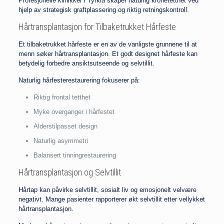
Profesjonelle klinikker i Tyrkia skaper naturlig kronetetthet ved
hjelp av strategisk graftplassering og riktig retningskontroll.
Hårtransplantasjon for Tilbaketrukket Hårfeste
Et tilbaketrukket hårfeste er en av de vanligste grunnene til at
menn søker hårtransplantasjon. Et godt designet hårfeste kan
betydelig forbedre ansiktsutseende og selvtillit.
Naturlig hårfesterestaurering fokuserer på:
Riktig frontal tetthet
Myke overganger i hårfestet
Alderstilpasset design
Naturlig asymmetri
Balansert tinningrestaurering
Hårtransplantasjon og Selvtillit
Hårtap kan påvirke selvtillit, sosialt liv og emosjonelt velvære
negativt. Mange pasienter rapporterer økt selvtillit etter vellykket
hårtransplantasjon.