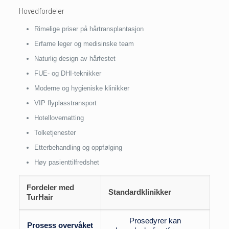
Hovedfordeler
Rimelige priser på hårtransplantasjon
Erfarne leger og medisinske team
Naturlig design av hårfestet
FUE- og DHI-teknikker
Moderne og hygieniske klinikker
VIP flyplasstransport
Hotellovernatting
Tolketjenester
Etterbehandling og oppfølging
Høy pasienttilfredshet
Fordeler med
Standardklinikker
TurHair
Prosedyrer kan
Prosess overvåket