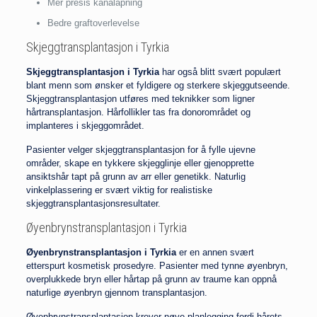
Mer presis kanalåpning
Bedre graftoverlevelse
Skjeggtransplantasjon i Tyrkia
Skjeggtransplantasjon i Tyrkia
har også blitt svært populært
blant menn som ønsker et fyldigere og sterkere skjeggutseende.
Skjeggtransplantasjon utføres med teknikker som ligner
hårtransplantasjon. Hårfollikler tas fra donorområdet og
implanteres i skjeggområdet.
Pasienter velger skjeggtransplantasjon for å fylle ujevne
områder, skape en tykkere skjegglinje eller gjenopprette
ansiktshår tapt på grunn av arr eller genetikk. Naturlig
vinkelplassering er svært viktig for realistiske
skjeggtransplantasjonsresultater.
Øyenbrynstransplantasjon i Tyrkia
Øyenbrynstransplantasjon i Tyrkia
er en annen svært
etterspurt kosmetisk prosedyre. Pasienter med tynne øyenbryn,
overplukkede bryn eller hårtap på grunn av traume kan oppnå
naturlige øyenbryn gjennom transplantasjon.
Øyenbrynstransplantasjon krever nøye planlegging fordi hårets