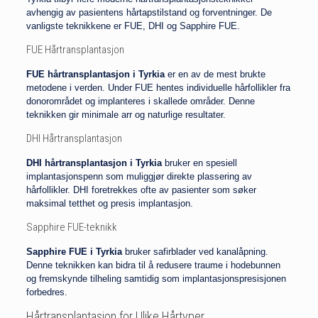
avhengig av pasientens hårtapstilstand og forventninger. De
vanligste teknikkene er FUE, DHI og Sapphire FUE.
FUE Hårtransplantasjon
FUE hårtransplantasjon i Tyrkia
er en av de mest brukte
metodene i verden. Under FUE hentes individuelle hårfollikler fra
donorområdet og implanteres i skallede områder. Denne
teknikken gir minimale arr og naturlige resultater.
DHI Hårtransplantasjon
DHI hårtransplantasjon i Tyrkia
bruker en spesiell
implantasjonspenn som muliggjør direkte plassering av
hårfollikler. DHI foretrekkes ofte av pasienter som søker
maksimal tetthet og presis implantasjon.
Sapphire FUE-teknikk
Sapphire FUE i Tyrkia
bruker safirblader ved kanalåpning.
Denne teknikken kan bidra til å redusere traume i hodebunnen
og fremskynde tilheling samtidig som implantasjonspresisjonen
forbedres.
Hårtransplantasjon for Ulike Hårtyper