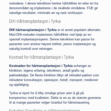
metodene. I denne teknikken hentes hårfollikler én etter én fra
donorområdet og implanteres i de skallede områdene. FUE gir
naturlige resultater, minimale arr og rask restitusjon.
DHI Hårtransplantasjon i Tyrkia
DHI hårtransplantasjon i Tyrkia
er et annet populært alternativ.
Med DHI-metoden implanteres hårfollikler ved hjelp av en
spesiell implantasjonspenn. Denne teknikken kan passe for
pasienter som ønsker høyere tetthet, presis implantasjon og
naturlig kontroll over retningen.
Kostnad for Hårtransplantasjon i Tyrkia
Kostnaden for hårtransplantasjon i Tyrkia
avhenger av
klinikken, legens erfaring, teknikken, antall grafts og
pakkedetaljer. De fleste klinikker tilbyr alt inkludert-pakker som
inkluderer konsultasjon, operasjon, hotell, transport, medisiner
og oppfølging.
Tyrkia er kjent for å tilby rimelige priser uten å gå på
kompromiss med kvaliteten. Dette er en av de største grunnene
til at mange pasienter velger Istanbul for hårrestaurering.
Naturlige Resultater av Hårtransplantasjon