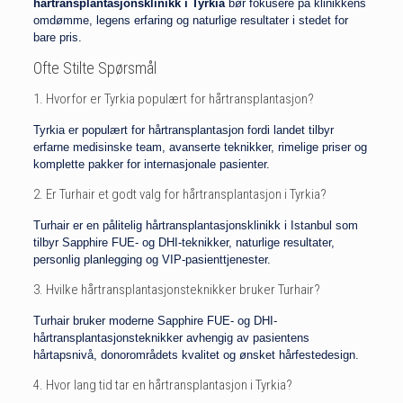
hårtransplantasjonsklinikk i Tyrkia
bør fokusere på klinikkens
omdømme, legens erfaring og naturlige resultater i stedet for
bare pris.
Ofte Stilte Spørsmål
1. Hvorfor er Tyrkia populært for hårtransplantasjon?
Tyrkia er populært for hårtransplantasjon fordi landet tilbyr
erfarne medisinske team, avanserte teknikker, rimelige priser og
komplette pakker for internasjonale pasienter.
2. Er Turhair et godt valg for hårtransplantasjon i Tyrkia?
Turhair er en pålitelig hårtransplantasjonsklinikk i Istanbul som
tilbyr Sapphire FUE- og DHI-teknikker, naturlige resultater,
personlig planlegging og VIP-pasienttjenester.
3. Hvilke hårtransplantasjonsteknikker bruker Turhair?
Turhair bruker moderne Sapphire FUE- og DHI-
hårtransplantasjonsteknikker avhengig av pasientens
hårtapsnivå, donorområdets kvalitet og ønsket hårfestedesign.
4. Hvor lang tid tar en hårtransplantasjon i Tyrkia?