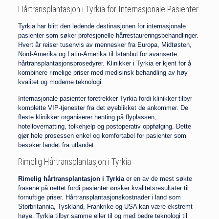
Hårtransplantasjon i Tyrkia for Internasjonale Pasienter
Tyrkia har blitt den ledende destinasjonen for internasjonale
pasienter som søker profesjonelle hårrestaureringsbehandlinger.
Hvert år reiser tusenvis av mennesker fra Europa, Midtøsten,
Nord-Amerika og Latin-Amerika til Istanbul for avanserte
hårtransplantasjonsprosedyrer. Klinikker i Tyrkia er kjent for å
kombinere rimelige priser med medisinsk behandling av høy
kvalitet og moderne teknologi.
Internasjonale pasienter foretrekker Tyrkia fordi klinikker tilbyr
komplette VIP-tjenester fra det øyeblikket de ankommer. De
fleste klinikker organiserer henting på flyplassen,
hotellovernatting, tolkehjelp og postoperativ oppfølging. Dette
gjør hele prosessen enkel og komfortabel for pasienter som
besøker landet fra utlandet.
Rimelig Hårtransplantasjon i Tyrkia
Rimelig hårtransplantasjon i Tyrkia
er en av de mest søkte
frasene på nettet fordi pasienter ønsker kvalitetsresultater til
fornuftige priser. Hårtransplantasjonskostnader i land som
Storbritannia, Tyskland, Frankrike og USA kan være ekstremt
høye. Tyrkia tilbyr samme eller til og med bedre teknologi til