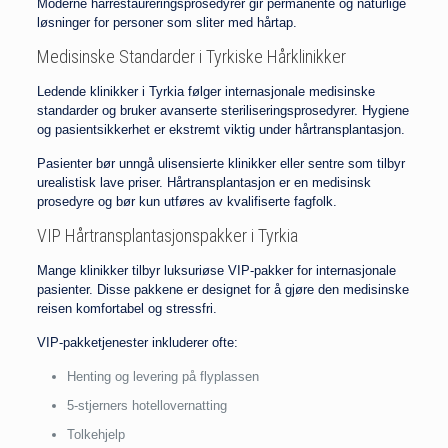
Moderne hårrestaureringsprosedyrer gir permanente og naturlige
løsninger for personer som sliter med hårtap.
Medisinske Standarder i Tyrkiske Hårklinikker
Ledende klinikker i Tyrkia følger internasjonale medisinske
standarder og bruker avanserte steriliseringsprosedyrer. Hygiene
og pasientsikkerhet er ekstremt viktig under hårtransplantasjon.
Pasienter bør unngå ulisensierte klinikker eller sentre som tilbyr
urealistisk lave priser. Hårtransplantasjon er en medisinsk
prosedyre og bør kun utføres av kvalifiserte fagfolk.
VIP Hårtransplantasjonspakker i Tyrkia
Mange klinikker tilbyr luksuriøse VIP-pakker for internasjonale
pasienter. Disse pakkene er designet for å gjøre den medisinske
reisen komfortabel og stressfri.
VIP-pakketjenester inkluderer ofte:
Henting og levering på flyplassen
5-stjerners hotellovernatting
Tolkehjelp