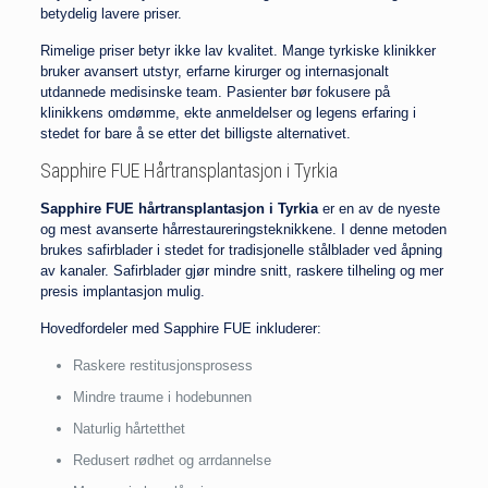
betydelig lavere priser.
Rimelige priser betyr ikke lav kvalitet. Mange tyrkiske klinikker
bruker avansert utstyr, erfarne kirurger og internasjonalt
utdannede medisinske team. Pasienter bør fokusere på
klinikkens omdømme, ekte anmeldelser og legens erfaring i
stedet for bare å se etter det billigste alternativet.
Sapphire FUE Hårtransplantasjon i Tyrkia
Sapphire FUE hårtransplantasjon i Tyrkia
er en av de nyeste
og mest avanserte hårrestaureringsteknikkene. I denne metoden
brukes safirblader i stedet for tradisjonelle stålblader ved åpning
av kanaler. Safirblader gjør mindre snitt, raskere tilheling og mer
presis implantasjon mulig.
Hovedfordeler med Sapphire FUE inkluderer:
Raskere restitusjonsprosess
Mindre traume i hodebunnen
Naturlig hårtetthet
Redusert rødhet og arrdannelse