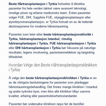
Beste Hårtransplantasjon i Tyrkia
fortsetter å tiltrekke
pasienter fra hele verden takket være avansert teknologi,
rimelige priser og erfarne medisinske team. Enten pasienter
velger FUE, DHI, Sapphire FUE, skjeggtransplantasjon eller
øyenbrynstransplantasjon, er Tyrkia fortsatt en av de ledende
destinasjonene for moderne hårrestaurering.
Pasienter som leter etter
beste hårtransplantasjonsklinikk i
Tyrkia
,
hårtransplantasjon Istanbul
,
rimelig
hårtransplantasjon i Tyrkia
,
FUE hårtransplantasjon i Tyrkia
eller
DHI hårtransplantasjon i Tyrkia
bør fokusere på naturlige
resultater, legens involvering, pasientanmeldelser og langsiktig
tilfredshet.
Hvordan Velge den Beste Hårtransplantasjonsklinikken
i Tyrkia
Å velge den
beste hårtransplantasjonsklinikken i Tyrkia
er en
av de viktigste beslutningene for pasienter som planlegger
hårrestaureringsbehandling. Det finnes mange klinikker i Istanbul
og andre tyrkiske byer, men ikke alle klinikker tilbyr samme
kvalitet, erfaring eller pasientsikkerhetsstandarder.
Pasienter bør undersøke klinikken nøye før de bestiller