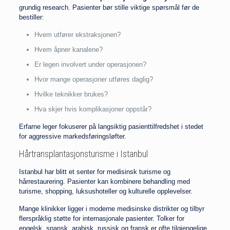
grundig research. Pasienter bør stille viktige spørsmål før de
bestiller:
Hvem utfører ekstraksjonen?
Hvem åpner kanalene?
Er legen involvert under operasjonen?
Hvor mange operasjoner utføres daglig?
Hvilke teknikker brukes?
Hva skjer hvis komplikasjoner oppstår?
Erfarne leger fokuserer på langsiktig pasienttilfredshet i stedet
for aggressive markedsføringsløfter.
Hårtransplantasjonsturisme i Istanbul
Istanbul har blitt et senter for medisinsk turisme og
hårrestaurering. Pasienter kan kombinere behandling med
turisme, shopping, luksushoteller og kulturelle opplevelser.
Mange klinikker ligger i moderne medisinske distrikter og tilbyr
flerspråklig støtte for internasjonale pasienter. Tolker for
engelsk, spansk, arabisk, russisk og fransk er ofte tilgjengelige.