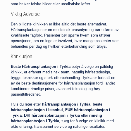
som bruker falske bilder eller urealistiske løfter.
Viktig Advarsel
Den billigste klinikken er ikke alltid det beste alternativet.
Hårtransplantasjon er en medisinsk prosedyre og bør utføres av
kvalifiserte fagfolk. Pasienter bør spørre hvem som utfører
operasjonen, om en lege er involvert, hvor mange pasienter som
behandles per dag og hvilken etterbehandling som tilbys.
Konklusjon
Beste Hårtransplantasjon i Tyrkia
betyr å velge en pålitelig
klinikk, et erfarent medisinsk team, naturlig hårfestedesign,
trygge teknikker og sterk etterbehandling. Tyrkia er fortsatt en
av de beste destinasjonene for hårtransplantasjon fordi landet
kombinerer rimelige priser, avansert teknologi og høy
pasienttilfredshet.
Hvis du leter etter
hårtransplantasjon i Tyrkia
,
beste
hårtransplantasjon i Istanbul
,
FUE hårtransplantasjon i
Tyrkia
,
DHI hårtransplantasjon i Tyrkia
eller
rimelig
hårtransplantasjon i Tyrkia
, sørg for å velge en klinikk med
ekte erfaring, transparent service og naturlige resultater.