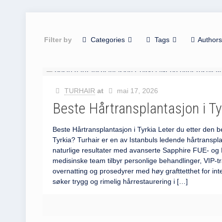
Filter by
Categories
Tags
Author
TURHAIR
at
mai 17, 2026
Beste Hårtransplantasjon i Ty
Beste Hårtransplantasjon i Tyrkia Leter du etter den b
Tyrkia? Turhair er en av Istanbuls ledende hårtransplan
naturlige resultater med avanserte Sapphire FUE- og D
medisinske team tilbyr personlige behandlinger, VIP-t
overnatting og prosedyrer med høy grafttetthet for in
søker trygg og rimelig hårrestaurering i
[…]