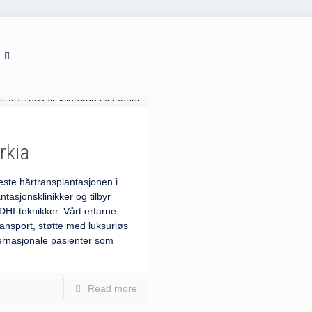
s
rkia
este hårtransplantasjonen i
tasjonsklinikker og tilbyr
HI-teknikker. Vårt erfarne
ransport, støtte med luksuriøs
ternasjonale pasienter som
Read more