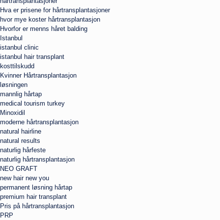
hårtransplantasjoner
Hva er prisene for hårtransplantasjoner
hvor mye koster hårtransplantasjon
Hvorfor er menns håret balding
Istanbul
istanbul clinic
istanbul hair transplant
kosttilskudd
Kvinner Hårtransplantasjon
løsningen
mannlig hårtap
medical tourism turkey
Minoxidil
moderne hårtransplantasjon
natural hairline
natural results
naturlig hårfeste
naturlig hårtransplantasjon
NEO GRAFT
new hair new you
permanent løsning hårtap
premium hair transplant
Pris på hårtransplantasjon
PRP