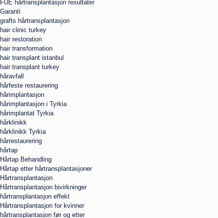
FUE hårtransplantasjon resultater
Garanti
grafts hårtransplantasjon
hair clinic turkey
hair restoration
hair transformation
hair transplant istanbul
hair transplant turkey
håravfall
hårfeste restaurering
hårimplantasjon
hårimplantasjon i Tyrkia
hårimplantat Tyrkia
hårklinikk
hårklinikk Tyrkia
hårrestaurering
hårtap
Hårtap Behandling
Hårtap etter hårtransplantasjoner
Hårtransplantasjon
Hårtransplantasjon bivirkninger
hårtransplantasjon effekt
Hårtransplantasjon for kvinner
hårtransplantasjon før og etter