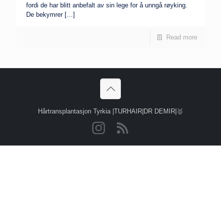
fordi de har blitt anbefalt av sin lege for å unngå røyking.
De bekymrer
[…]
Read more
Hårtransplantasjon Tyrkia |TURHAIR|DR DEMIR|🥇