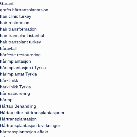
Garanti
grafts hårtransplantasjon
hair clinic turkey
hair restoration
hair transformation
hair transplant istanbul
hair transplant turkey
håravfall
hårfeste restaurering
hårimplantasjon
hårimplantasjon i Tyrkia
hårimplantat Tyrkia
hårklinikk
hårklinikk Tyrkia
hårrestaurering
hårtap
Hårtap Behandling
Hårtap etter hårtransplantasjoner
Hårtransplantasjon
Hårtransplantasjon bivirkninger
hårtransplantasjon effekt