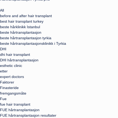
All
before and after hair transplant
best hair transplant turkey
beste hårklinikk Istanbul
beste hårtransplantasjon
beste hårtransplantasjon tyrkia
beste hårtransplantasjonsklinikk i Tyrkia
DHI
dhi hair transplant
DHI hårtransplantasjon
esthetic clinic
etter
expert doctors
Faktorer
Finasteride
fremgangsmåte
Fue
fue hair transplant
FUE hårtransplantasjon
FUE hårtransplantasjon resultater