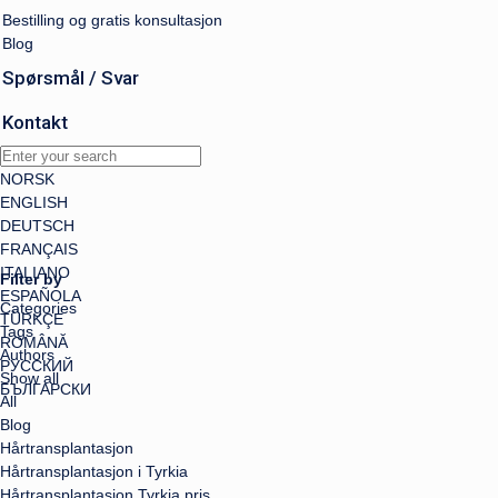
Bestilling og gratis konsultasjon
Blog
Spørsmål / Svar
Kontakt
NORSK
ENGLISH
DEUTSCH
FRANÇAIS
ITALIANO
Filter by
ESPAÑOLA
Categories
TÜRKÇE
Tags
ROMÂNĂ
Authors
РУССКИЙ
Show all
БЪЛГАРСКИ
All
Blog
Hårtransplantasjon
Hårtransplantasjon i Tyrkia
Hårtransplantasjon Tyrkia pris