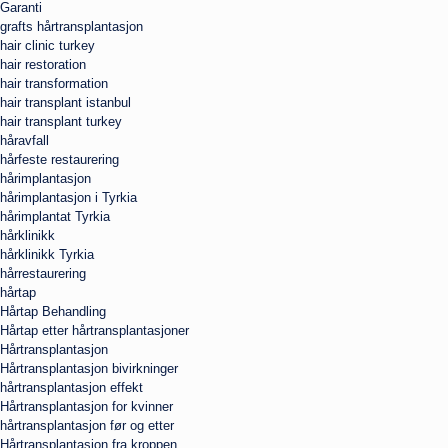
Garanti
grafts hårtransplantasjon
hair clinic turkey
hair restoration
hair transformation
hair transplant istanbul
hair transplant turkey
håravfall
hårfeste restaurering
hårimplantasjon
hårimplantasjon i Tyrkia
hårimplantat Tyrkia
hårklinikk
hårklinikk Tyrkia
hårrestaurering
hårtap
Hårtap Behandling
Hårtap etter hårtransplantasjoner
Hårtransplantasjon
Hårtransplantasjon bivirkninger
hårtransplantasjon effekt
Hårtransplantasjon for kvinner
hårtransplantasjon før og etter
Hårtransplantasjon fra kroppen