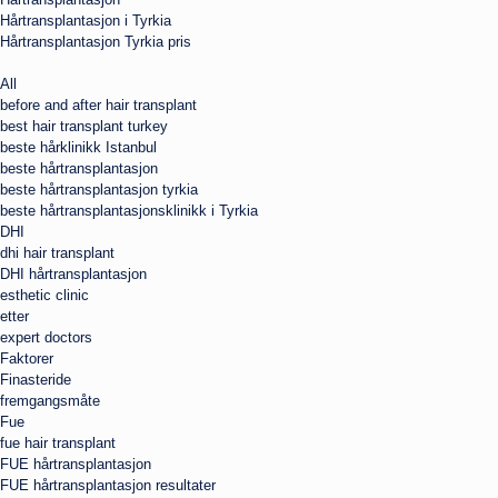
Hårtransplantasjon i Tyrkia
Hårtransplantasjon Tyrkia pris
All
before and after hair transplant
best hair transplant turkey
beste hårklinikk Istanbul
beste hårtransplantasjon
beste hårtransplantasjon tyrkia
beste hårtransplantasjonsklinikk i Tyrkia
DHI
dhi hair transplant
DHI hårtransplantasjon
esthetic clinic
etter
expert doctors
Faktorer
Finasteride
fremgangsmåte
Fue
fue hair transplant
FUE hårtransplantasjon
FUE hårtransplantasjon resultater