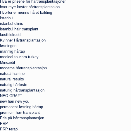
Hva er prisene for hårtransplantasjoner
hvor mye koster hårtransplantasjon
Hvorfor er menns håret balding
Istanbul
istanbul clinic
istanbul hair transplant
kosttilskudd
Kvinner Hårtransplantasjon
løsningen
mannlig hårtap
medical tourism turkey
Minoxidil
moderne hårtransplantasjon
natural hairline
natural results
naturlig hårfeste
naturlig hårtransplantasjon
NEO GRAFT
new hair new you
permanent løsning hårtap
premium hair transplant
Pris på hårtransplantasjon
PRP
PRP terapi