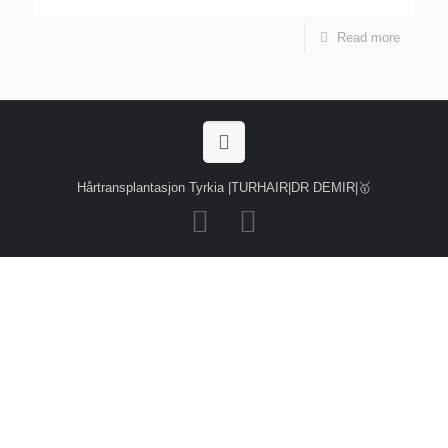
Read more
Hårtransplantasjon Tyrkia |TURHAIR|DR DEMIR|🥇