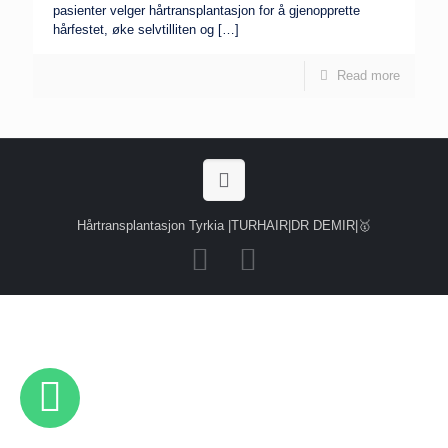
pasienter velger hårtransplantasjon for å gjenopprette
hårfestet, øke selvtilliten og
[…]
Read more
Hårtransplantasjon Tyrkia |TURHAIR|DR DEMIR|🥇