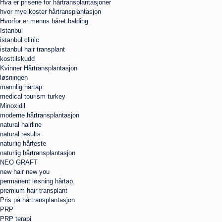
Hva er prisene for hårtransplantasjoner
hvor mye koster hårtransplantasjon
Hvorfor er menns håret balding
Istanbul
istanbul clinic
istanbul hair transplant
kosttilskudd
Kvinner Hårtransplantasjon
løsningen
mannlig hårtap
medical tourism turkey
Minoxidil
moderne hårtransplantasjon
natural hairline
natural results
naturlig hårfeste
naturlig hårtransplantasjon
NEO GRAFT
new hair new you
permanent løsning hårtap
premium hair transplant
Pris på hårtransplantasjon
PRP
PRP terapi