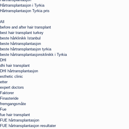
Hårtransplantasjon i Tyrkia
Hårtransplantasjon Tyrkia pris
All
before and after hair transplant
best hair transplant turkey
beste hårklinikk Istanbul
beste hårtransplantasjon
beste hårtransplantasjon tyrkia
beste hårtransplantasjonsklinikk i Tyrkia
DHI
dhi hair transplant
DHI hårtransplantasjon
esthetic clinic
etter
expert doctors
Faktorer
Finasteride
fremgangsmåte
Fue
fue hair transplant
FUE hårtransplantasjon
FUE hårtransplantasjon resultater