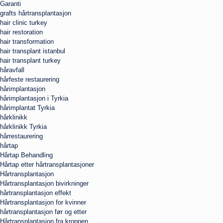
Garanti
grafts hårtransplantasjon
hair clinic turkey
hair restoration
hair transformation
hair transplant istanbul
hair transplant turkey
håravfall
hårfeste restaurering
hårimplantasjon
hårimplantasjon i Tyrkia
hårimplantat Tyrkia
hårklinikk
hårklinikk Tyrkia
hårrestaurering
hårtap
Hårtap Behandling
Hårtap etter hårtransplantasjoner
Hårtransplantasjon
Hårtransplantasjon bivirkninger
hårtransplantasjon effekt
Hårtransplantasjon for kvinner
hårtransplantasjon før og etter
Hårtransplantasjon fra kroppen