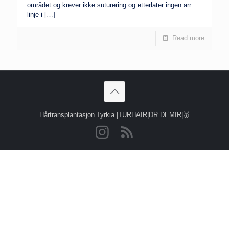
området og krever ikke suturering og etterlater ingen arr
linje i
[…]
Read more
Hårtransplantasjon Tyrkia |TURHAIR|DR DEMIR|🥇