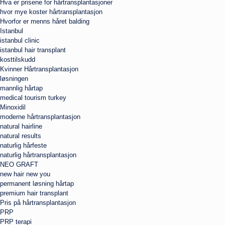
Hva er prisene for hårtransplantasjoner
hvor mye koster hårtransplantasjon
Hvorfor er menns håret balding
Istanbul
istanbul clinic
istanbul hair transplant
kosttilskudd
Kvinner Hårtransplantasjon
løsningen
mannlig hårtap
medical tourism turkey
Minoxidil
moderne hårtransplantasjon
natural hairline
natural results
naturlig hårfeste
naturlig hårtransplantasjon
NEO GRAFT
new hair new you
permanent løsning hårtap
premium hair transplant
Pris på hårtransplantasjon
PRP
PRP terapi