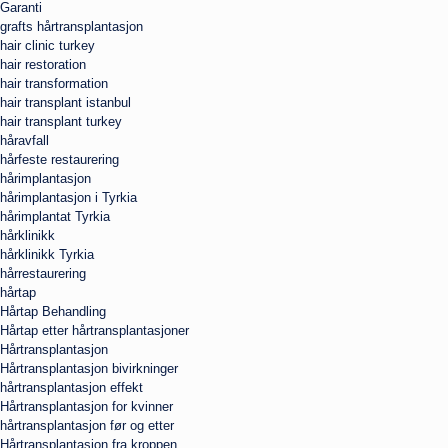
Garanti
grafts hårtransplantasjon
hair clinic turkey
hair restoration
hair transformation
hair transplant istanbul
hair transplant turkey
håravfall
hårfeste restaurering
hårimplantasjon
hårimplantasjon i Tyrkia
hårimplantat Tyrkia
hårklinikk
hårklinikk Tyrkia
hårrestaurering
hårtap
Hårtap Behandling
Hårtap etter hårtransplantasjoner
Hårtransplantasjon
Hårtransplantasjon bivirkninger
hårtransplantasjon effekt
Hårtransplantasjon for kvinner
hårtransplantasjon før og etter
Hårtransplantasjon fra kroppen