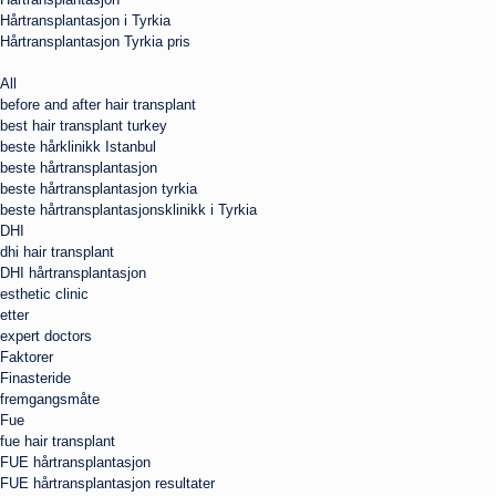
Hårtransplantasjon i Tyrkia
Hårtransplantasjon Tyrkia pris
All
before and after hair transplant
best hair transplant turkey
beste hårklinikk Istanbul
beste hårtransplantasjon
beste hårtransplantasjon tyrkia
beste hårtransplantasjonsklinikk i Tyrkia
DHI
dhi hair transplant
DHI hårtransplantasjon
esthetic clinic
etter
expert doctors
Faktorer
Finasteride
fremgangsmåte
Fue
fue hair transplant
FUE hårtransplantasjon
FUE hårtransplantasjon resultater