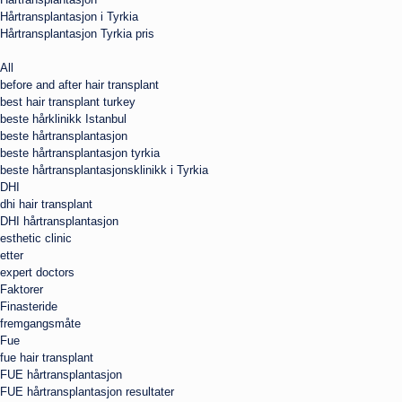
Hårtransplantasjon i Tyrkia
Hårtransplantasjon Tyrkia pris
All
before and after hair transplant
best hair transplant turkey
beste hårklinikk Istanbul
beste hårtransplantasjon
beste hårtransplantasjon tyrkia
beste hårtransplantasjonsklinikk i Tyrkia
DHI
dhi hair transplant
DHI hårtransplantasjon
esthetic clinic
etter
expert doctors
Faktorer
Finasteride
fremgangsmåte
Fue
fue hair transplant
FUE hårtransplantasjon
FUE hårtransplantasjon resultater