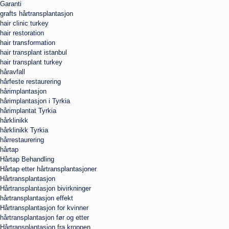
Garanti
grafts hårtransplantasjon
hair clinic turkey
hair restoration
hair transformation
hair transplant istanbul
hair transplant turkey
håravfall
hårfeste restaurering
hårimplantasjon
hårimplantasjon i Tyrkia
hårimplantat Tyrkia
hårklinikk
hårklinikk Tyrkia
hårrestaurering
hårtap
Hårtap Behandling
Hårtap etter hårtransplantasjoner
Hårtransplantasjon
Hårtransplantasjon bivirkninger
hårtransplantasjon effekt
Hårtransplantasjon for kvinner
hårtransplantasjon før og etter
Hårtransplantasjon fra kroppen